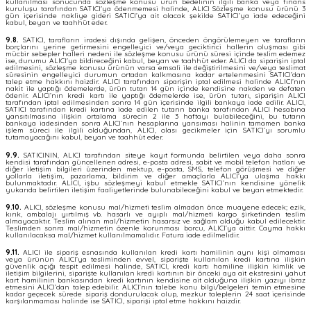
kullanılması sonucunda sözleşme konusu ürün bedelinin ilgili banka veya finans
kuruluşu tarafından SATICI'ya ödenmemesi halinde, ALICI Sözleşme konusu ürünü 3
gün içerisinde nakliye gideri SATICI’ya ait olacak şekilde SATICI’ya iade edeceğini
kabul, beyan ve taahhüt eder.
9.8.
SATICI, tarafların iradesi dışında gelişen, önceden öngörülemeyen ve tarafların
borçlarını yerine getirmesini engelleyici ve/veya geciktirici hallerin oluşması gibi
mücbir sebepler halleri nedeni ile sözleşme konusu ürünü süresi içinde teslim edemez
ise, durumu ALICI'ya bildireceğini kabul, beyan ve taahhüt eder. ALICI da siparişin iptal
edilmesini, sözleşme konusu ürünün varsa emsali ile değiştirilmesini ve/veya teslimat
süresinin engelleyici durumun ortadan kalkmasına kadar ertelenmesini SATICI’dan
talep etme hakkını haizdir. ALICI tarafından siparişin iptal edilmesi halinde ALICI’nın
nakit ile yaptığı ödemelerde, ürün tutarı 14 gün içinde kendisine nakden ve defaten
ödenir. ALICI’nın kredi kartı ile yaptığı ödemelerde ise, ürün tutarı, siparişin ALICI
tarafından iptal edilmesinden sonra 14 gün içerisinde ilgili bankaya iade edilir. ALICI,
SATICI tarafından kredi kartına iade edilen tutarın banka tarafından ALICI hesabına
yansıtılmasına ilişkin ortalama sürecin 2 ile 3 haftayı bulabileceğini, bu tutarın
bankaya iadesinden sonra ALICI’nın hesaplarına yansıması halinin tamamen banka
işlem süreci ile ilgili olduğundan, ALICI, olası gecikmeler için SATICI’yı sorumlu
tutamayacağını kabul, beyan ve taahhüt eder.
9.9.
SATICININ, ALICI tarafından siteye kayıt formunda belirtilen veya daha sonra
kendisi tarafından güncellenen adresi, e-posta adresi, sabit ve mobil telefon hatları ve
diğer iletişim bilgileri üzerinden mektup, e-posta, SMS, telefon görüşmesi ve diğer
yollarla iletişim, pazarlama, bildirim ve diğer amaçlarla ALICI’ya ulaşma hakkı
bulunmaktadır. ALICI, işbu sözleşmeyi kabul etmekle SATICI’nın kendisine yönelik
yukarıda belirtilen iletişim faaliyetlerinde bulunabileceğini kabul ve beyan etmektedir.
9.10.
ALICI, sözleşme konusu mal/hizmeti teslim almadan önce muayene edecek; ezik,
kırık, ambalajı yırtılmış vb. hasarlı ve ayıplı mal/hizmeti kargo şirketinden teslim
almayacaktır. Teslim alınan mal/hizmetin hasarsız ve sağlam olduğu kabul edilecektir.
Teslimden sonra mal/hizmetin özenle korunması borcu, ALICI’ya aittir. Cayma hakkı
kullanılacaksa mal/hizmet kullanılmamalıdır. Fatura iade edilmelidir.
9.11.
ALICI ile sipariş esnasında kullanılan kredi kartı hamilinin aynı kişi olmaması
veya ürünün ALICI’ya tesliminden evvel, siparişte kullanılan kredi kartına ilişkin
güvenlik açığı tespit edilmesi halinde, SATICI, kredi kartı hamiline ilişkin kimlik ve
iletişim bilgilerini, siparişte kullanılan kredi kartının bir önceki aya ait ekstresini yahut
kart hamilinin bankasından kredi kartının kendisine ait olduğuna ilişkin yazıyı ibraz
etmesini ALICI’dan talep edebilir. ALICI’nın talebe konu bilgi/belgeleri temin etmesine
kadar geçecek sürede sipariş dondurulacak olup, mezkur taleplerin 24 saat içerisinde
karşılanmaması halinde ise SATICI, siparişi iptal etme hakkını haizdir.