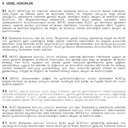
9. GENEL HÜKÜMLER
9.1.
ALICI, SATICI’ya ait internet sitesinde sözleşme konusu ürünün temel nitelikleri,
satış fiyatı ve ödeme şekli ile teslimata ilişkin ön bilgileri okuyup, bilgi sahibi
olduğunu, elektronik ortamda gerekli teyidi verdiğini kabul, beyan ve taahhüt eder.
ALICI’nın; Ön Bilgilendirmeyi elektronik ortamda teyit etmesi, mesafeli satış
sözleşmesinin kurulmasından evvel, SATICI tarafından ALICI' ya verilmesi gereken
adresi, siparişi verilen ürünlere ait temel özellikleri, ürünlerin vergiler dâhil fiyatını,
ödeme ve teslimat bilgilerini de doğru ve eksiksiz olarak edindiğini kabul, beyan ve
taahhüt eder.
9.2.
Sözleşme konusu her bir ürün, 30 günlük yasal süreyi aşmamak kaydı ile ALICI'
nın yerleşim yeri uzaklığına bağlı olarak internet sitesindeki ön bilgiler kısmında
belirtilen süre zarfında ALICI veya ALICI’nın gösterdiği adresteki kişi ve/veya kuruluşa
teslim edilir. Bu süre içinde ürünün ALICI’ya teslim edilememesi durumunda, ALICI’nın
sözleşmeyi feshetme hakkı saklıdır.
9.3.
SATICI, Sözleşme konusu ürünü eksiksiz, siparişte belirtilen niteliklere uygun ve
varsa garanti belgeleri, kullanım kılavuzları işin gereği olan bilgi ve belgeler ile teslim
etmeyi, her türlü ayıptan arî olarak yasal mevzuat gereklerine göre sağlam,
standartlara uygun bir şekilde işi doğruluk ve dürüstlük esasları dâhilinde ifa etmeyi,
hizmet kalitesini koruyup yükseltmeyi, işin ifası sırasında gerekli dikkat ve özeni
göstermeyi, ihtiyat ve öngörü ile hareket etmeyi kabul, beyan ve taahhüt eder.
9.4.
SATICI, sözleşmeden doğan ifa yükümlülüğünün süresi dolmadan ALICI’yı
bilgilendirmek ve açıkça onayını almak suretiyle eşit kalite ve fiyatta farklı bir ürün
tedarik edebilir.
9.5.
SATICI, sipariş konusu ürün veya hizmetin yerine getirilmesinin imkânsızlaşması
halinde sözleşme konusu yükümlülüklerini yerine getiremezse, bu durumu, öğrendiği
tarihten itibaren 3 gün içinde yazılı olarak tüketiciye bildireceğini, 14 günlük süre
içinde toplam bedeli ALICI’ya iade edeceğini kabul, beyan ve taahhüt eder.
9.6.
ALICI, Sözleşme konusu ürünün teslimatı için işbu Sözleşme’yi elektronik ortamda
teyit edeceğini, herhangi bir nedenle sözleşme konusu ürün bedelinin ödenmemesi
ve/veya banka kayıtlarında iptal edilmesi halinde, SATICI’nın sözleşme konusu ürünü
teslim yükümlülüğünün sona ereceğini kabul, beyan ve taahhüt eder.
9.7.
ALICI, Sözleşme konusu ürünün ALICI veya ALICI’nın gösterdiği adresteki kişi
ve/veya kuruluşa tesliminden sonra ALICI'ya ait kredi kartının yetkisiz kişilerce haksız