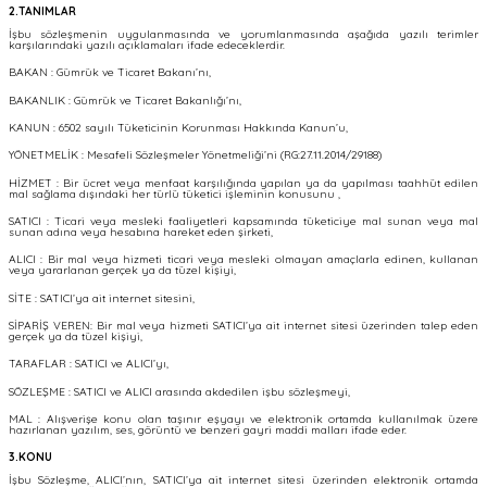
2.TANIMLAR
İşbu sözleşmenin uygulanmasında ve yorumlanmasında aşağıda yazılı terimler
karşılarındaki yazılı açıklamaları ifade edeceklerdir.
BAKAN : Gümrük ve Ticaret Bakanı’nı,
BAKANLIK : Gümrük ve Ticaret Bakanlığı’nı,
KANUN : 6502 sayılı Tüketicinin Korunması Hakkında Kanun’u,
YÖNETMELİK : Mesafeli Sözleşmeler Yönetmeliği’ni (RG:27.11.2014/29188)
HİZMET : Bir ücret veya menfaat karşılığında yapılan ya da yapılması taahhüt edilen
mal sağlama dışındaki her türlü tüketici işleminin konusunu ,
SATICI : Ticari veya mesleki faaliyetleri kapsamında tüketiciye mal sunan veya mal
sunan adına veya hesabına hareket eden şirketi,
ALICI : Bir mal veya hizmeti ticari veya mesleki olmayan amaçlarla edinen, kullanan
veya yararlanan gerçek ya da tüzel kişiyi,
SİTE : SATICI’ya ait internet sitesini,
SİPARİŞ VEREN: Bir mal veya hizmeti SATICI’ya ait internet sitesi üzerinden talep eden
gerçek ya da tüzel kişiyi,
TARAFLAR : SATICI ve ALICI’yı,
SÖZLEŞME : SATICI ve ALICI arasında akdedilen işbu sözleşmeyi,
MAL : Alışverişe konu olan taşınır eşyayı ve elektronik ortamda kullanılmak üzere
hazırlanan yazılım, ses, görüntü ve benzeri gayri maddi malları ifade eder.
3.KONU
İşbu Sözleşme, ALICI’nın, SATICI’ya ait internet sitesi üzerinden elektronik ortamda