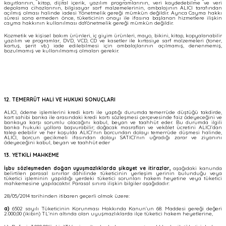
kayıtlarının, kitap, dijital içerik, yazılım programlarının, veri kaydedebilme ve veri
depolama cihazlarının, bilgisayar sarf malzemelerinin, ambalajının ALICI tarafından
açılmış olması halinde iadesi Yönetmelik gereği mümkün değildir. Ayrıca Cayma hakkı
süresi sona ermeden önce, tüketicinin onayı ile ifasına başlanan hizmetlere ilişkin
cayma hakkının kullanılması daYönetmelik gereği mümkün değildir.
Kozmetik ve kişisel bakım ürünleri, iç giyim ürünleri, mayo, bikini, kitap, kopyalanabilir
yazılım ve programlar, DVD, VCD, CD ve kasetler ile kırtasiye sarf malzemeleri (toner,
kartuş, şerit vb.) iade edilebilmesi için ambalajlarının açılmamış, denenmemiş,
bozulmamış ve kullanılmamış olmaları gerekir.
12. TEMERRÜT HALİ VE HUKUKİ SONUÇLARI
ALICI, ödeme işlemlerini kredi kartı ile yaptığı durumda temerrüde düştüğü takdirde,
kart sahibi banka ile arasındaki kredi kartı sözleşmesi çerçevesinde faiz ödeyeceğini ve
bankaya karşı sorumlu olacağını kabul, beyan ve taahhüt eder. Bu durumda ilgili
banka hukuki yollara başvurabilir; doğacak masrafları ve vekâlet ücretini ALICI’dan
talep edebilir ve her koşulda ALICI’nın borcundan dolayı temerrüde düşmesi halinde,
ALICI, borcun gecikmeli ifasından dolayı SATICI’nın uğradığı zarar ve ziyanını
ödeyeceğini kabul, beyan ve taahhüt eder
13. YETKİLİ MAHKEME
İşbu sözleşmeden doğan uyuşmazlıklarda şikayet ve itirazlar,
aşağıdaki kanunda
belirtilen parasal sınırlar dâhilinde tüketicinin yerleşim yerinin bulunduğu veya
tüketici işleminin yapıldığı yerdeki tüketici sorunları hakem heyetine veya tüketici
mahkemesine yapılacaktır. Parasal sınıra ilişkin bilgiler aşağıdadır:
28/05/2014 tarihinden itibaren geçerli olmak üzere:
a)
6502 sayılı Tüketicinin Korunması Hakkında Kanun’un 68. Maddesi gereği değeri
2.000,00 (ikibin) TL’nin altında olan uyuşmazlıklarda ilçe tüketici hakem heyetlerine,