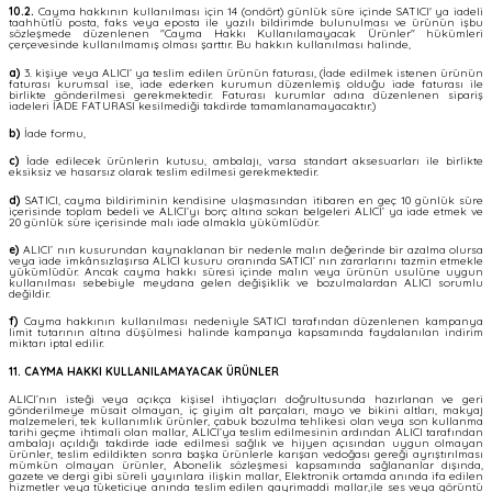
10.2.
Cayma hakkının kullanılması için 14 (ondört) günlük süre içinde SATICI' ya iadeli
taahhütlü posta, faks veya eposta ile yazılı bildirimde bulunulması ve ürünün işbu
sözleşmede düzenlenen "Cayma Hakkı Kullanılamayacak Ürünler" hükümleri
çerçevesinde kullanılmamış olması şarttır. Bu hakkın kullanılması halinde,
a)
3. kişiye veya ALICI’ ya teslim edilen ürünün faturası, (İade edilmek istenen ürünün
faturası kurumsal ise, iade ederken kurumun düzenlemiş olduğu iade faturası ile
birlikte gönderilmesi gerekmektedir. Faturası kurumlar adına düzenlenen sipariş
iadeleri İADE FATURASI kesilmediği takdirde tamamlanamayacaktır.)
b)
İade formu,
c)
İade edilecek ürünlerin kutusu, ambalajı, varsa standart aksesuarları ile birlikte
eksiksiz ve hasarsız olarak teslim edilmesi gerekmektedir.
d)
SATICI, cayma bildiriminin kendisine ulaşmasından itibaren en geç 10 günlük süre
içerisinde toplam bedeli ve ALICI’yı borç altına sokan belgeleri ALICI’ ya iade etmek ve
20 günlük süre içerisinde malı iade almakla yükümlüdür.
e)
ALICI’ nın kusurundan kaynaklanan bir nedenle malın değerinde bir azalma olursa
veya iade imkânsızlaşırsa ALICI kusuru oranında SATICI’ nın zararlarını tazmin etmekle
yükümlüdür. Ancak cayma hakkı süresi içinde malın veya ürünün usulüne uygun
kullanılması sebebiyle meydana gelen değişiklik ve bozulmalardan ALICI sorumlu
değildir.
f)
Cayma hakkının kullanılması nedeniyle SATICI tarafından düzenlenen kampanya
limit tutarının altına düşülmesi halinde kampanya kapsamında faydalanılan indirim
miktarı iptal edilir.
11. CAYMA HAKKI KULLANILAMAYACAK ÜRÜNLER
ALICI’nın isteği veya açıkça kişisel ihtiyaçları doğrultusunda hazırlanan ve geri
gönderilmeye müsait olmayan, iç giyim alt parçaları, mayo ve bikini altları, makyaj
malzemeleri, tek kullanımlık ürünler, çabuk bozulma tehlikesi olan veya son kullanma
tarihi geçme ihtimali olan mallar, ALICI’ya teslim edilmesinin ardından ALICI tarafından
ambalajı açıldığı takdirde iade edilmesi sağlık ve hijyen açısından uygun olmayan
ürünler, teslim edildikten sonra başka ürünlerle karışan vedoğası gereği ayrıştırılması
mümkün olmayan ürünler, Abonelik sözleşmesi kapsamında sağlananlar dışında,
gazete ve dergi gibi süreli yayınlara ilişkin mallar, Elektronik ortamda anında ifa edilen
hizmetler veya tüketiciye anında teslim edilen gayrimaddi mallar,ile ses veya görüntü