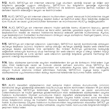
9.12.
ALICI, SATICI’ya ait internet sitesine üye olurken verdiği kişisel ve diğer sair
bilgilerin gerçeğe uygun olduğunu, SATICI’nın bu bilgilerin gerçeğe aykırılığı
nedeniyle uğrayacağı tüm zararları, SATICI’nın ilk bildirimi üzerine derhal, nakden ve
defaten tazmin edeceğini beyan ve taahhüt eder.
9.13.
ALICI, SATICI’ya ait internet sitesini kullanırken yasal mevzuat hükümlerine riayet
etmeyi ve bunları ihlal etmemeyi baştan kabul ve taahhüt eder. Aksi takdirde, doğacak
tüm hukuki ve cezai yükümlülükler tamamen ve münhasıran ALICI’yı bağlayacaktır.
9.14.
ALICI, SATICI’ya ait internet sitesini hiçbir şekilde kamu düzenini bozucu, genel
ahlaka aykırı, başkalarını rahatsız ve taciz edici şekilde, yasalara aykırı bir amaç için,
başkalarının maddi ve manevi haklarına tecavüz edecek şekilde kullanamaz. Ayrıca,
üye başkalarının hizmetleri kullanmasını önleyici veya zorlaştırıcı faaliyet (spam, virus,
truva atı, vb.) işlemlerde bulunamaz.
9.15.
SATICI’ya ait internet sitesinin üzerinden, SATICI’nın kendi kontrolünde olmayan
ve/veya başkaca üçüncü kişilerin sahip olduğu ve/veya işlettiği başka web sitelerine
ve/veya başka içeriklere link verilebilir. Bu linkler ALICI’ya yönlenme kolaylığı
sağlamak amacıyla konmuş olup herhangi bir web sitesini veya o siteyi işleten kişiyi
desteklememekte ve Link verilen web sitesinin içerdiği bilgilere yönelik herhangi bir
garanti niteliği taşımamaktadır.
9.16.
İşbu sözleşme içerisinde sayılan maddelerden bir ya da birkaçını ihlal eden üye
işbu ihlal nedeniyle cezai ve hukuki olarak şahsen sorumlu olup, SATICI’yı bu
ihlallerin hukuki ve cezai sonuçlarından ari tutacaktır. Ayrıca; işbu ihlal nedeniyle,
olayın hukuk alanına intikal ettirilmesi halinde, SATICI’nın üyeye karşı üyelik
sözleşmesine uyulmamasından dolayı tazminat talebinde bulunma hakkı saklıdır.
10. CAYMA HAKKI
10.1.
ALICI; mesafeli sözleşmenin mal satışına ilişkin olması durumunda, ürünün
kendisine veya gösterdiği adresteki kişi/kuruluşa teslim tarihinden itibaren 14 (on dört)
gün içerisinde, SATICI’ya bildirmek şartıyla hiçbir hukuki ve cezai sorumluluk
üstlenmeksizin ve hiçbir gerekçe göstermeksizin malı reddederek sözleşmeden cayma
hakkını kullanabilir. Hizmet sunumuna ilişkin mesafeli sözleşmelerde ise, bu süre
sözleşmenin imzalandığı tarihten itibaren başlar. Cayma hakkı süresi sona ermeden
önce, tüketicinin onayı ile hizmetin ifasına başlanan hizmet sözleşmelerinde cayma
hakkı kullanılamaz. Cayma hakkının kullanımından kaynaklanan masraflar SATICI’ ya
aittir. ALICI, iş bu sözleşmeyi kabul etmekle, cayma hakkı konusunda bilgilendirildiğini
peşinen kabul eder.