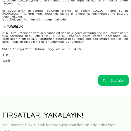
b) Değeri 3.000,00(üçbin)TL’ nin altında bulunan uyuşmazlıklarda il tüketici hakem
heyetlerine,
c) Büyükşehir statüsünde bulunan illerde ise değeri 2.000,00 (ikibin) TL ile
3.000,00(üçbin)TL’ arasındaki uyuşmazlıklarda il tüketici hakem heyetlerine başvuru
yapılmaktadır.
İşbu Sözleşme ticari amaçlarla yapılmaktadır.
14. YÜRÜRLÜK
ALICI, Site üzerinden verdiği siparişe ait ödemeyi gerçekleştirdiğinde işbu sözleşmenin
tüm şartlarını kabul etmiş sayılır. SATICI, siparişin gerçekleşmesi öncesinde işbu
sözleşmenin sitede ALICI tarafından okunup kabul edildiğine dair onay alacak şekilde
gerekli yazılımsal düzenlemeleri yapmakla yükümlüdür.
SATICI: Antalya Pozitif Tohum Enerji San. ve Tic. Ltd. Şti.
ALICI:
TARİH:
Tüm Sayfalar
FIRSATLARI YAKALAYIN!
Mail adresinizi ekleyerek kampanyalarımızdan anında haberdar