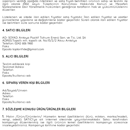
siparişini verdiği aşağıda nitelikleri ve satış fiyatı belirtilen ürünün satışı ve teslimi ile
ilgili olarak 6502 sayılı Tüketicinin Korunması Hakkında Kanun ve Mesafeli
Sözleşmelere Dair Yönetmelik hükümleri gereğince tarafların hak ve yükümlülüklerini
düzenler.
Listelenen ve sitede ilan edilen fiyatlar satış fiyatıdır. İlan edilen fiyatlar ve vaatler
güncelleme yapılana ve değiştirilene kadar geçerlidir. Süreli olarak ilan edilen fiyatlar
ise belirtilen süre sonuna kadar geçerlidir.
4. SATICI BİLGİLERİ
AD- SOYAD: Antaya Pozitif Tohum Enerji San. ve Tic. Ltd. Şti
ADRES:Topallı mh. topallı sk. No:15/2/2 Aksu Antalya
Telefon: 0242 606 1960
Faks
Eposta toptanfide@gmail.com
5. ALICI BİLGİLERİ
Teslim edilecek kişi
Teslimat Adresi
Telefon
Faks
Eposta/kullanıcı adı
6. SİPARİŞ VEREN KİŞİ BİLGİLERİ
Ad/Soyad/Unvan
Adres
Telefon
Faks
Eposta/kullanıcı adı
7. SÖZLEŞME KONUSU ÜRÜN/ÜRÜNLER BİLGİLERİ
1.
Malın /Ürün/Ürünlerin/ Hizmetin temel özelliklerini (türü, miktarı, marka/modeli,
rengi, adedi) SATICI’ya ait internet sitesinde yayınlanmaktadır. Satıcı tarafından
kampanya düzenlenmiş ise ilgili ürünün temel özelliklerini kampanya süresince
inceleyebilirsiniz. Kampanya tarihine kadar geçerlidir.