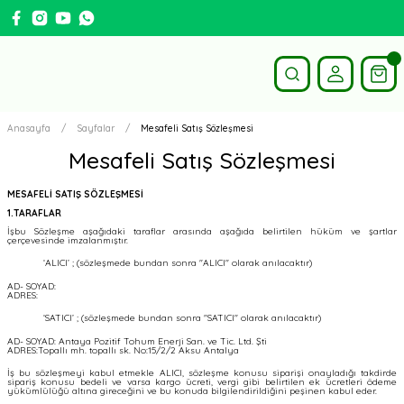
Anasayfa
Sayfalar
Mesafeli Satış Sözleşmesi
Mesafeli Satış Sözleşmesi
MESAFELİ SATIŞ SÖZLEŞMESİ
1.TARAFLAR
İşbu Sözleşme aşağıdaki taraflar arasında aşağıda belirtilen hüküm ve şartlar
çerçevesinde imzalanmıştır.
‘ALICI’ ; (sözleşmede bundan sonra "ALICI" olarak anılacaktır)
AD- SOYAD:
ADRES:
‘SATICI’ ; (sözleşmede bundan sonra "SATICI" olarak anılacaktır)
AD- SOYAD: Antaya Pozitif Tohum Enerji San. ve Tic. Ltd. Şti
ADRES:Topallı mh. topallı sk. No:15/2/2 Aksu Antalya
İş bu sözleşmeyi kabul etmekle ALICI, sözleşme konusu siparişi onayladığı takdirde
sipariş konusu bedeli ve varsa kargo ücreti, vergi gibi belirtilen ek ücretleri ödeme
yükümlülüğü altına gireceğini ve bu konuda bilgilendirildiğini peşinen kabul eder.