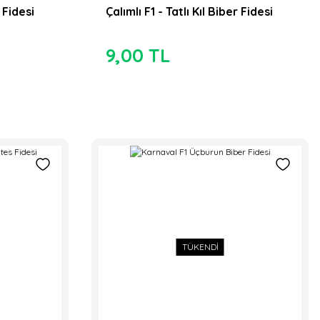
 Fidesi
Çalımlı F1 - Tatlı Kıl Biber Fidesi
TÜKENDİ
9,00 TL
TÜKENDİ
it Oturak Sofralık Domates Fidesi
0 TL
Pozitif Tohum
desi
TÜKENDİ
Çalımlı F1 - Tatlı Kıl Biber Fidesi
9,00 TL