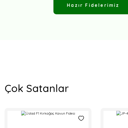
Hazır Fidelerimiz
TÜKENDİ
TÜKENDİ
TÜKENDİ
TÜK
Çok Satanlar
Pozitif Tohum
Hibrit Köy Domatesi Fidesi
Yalın F1 - Kapya Biber Fidesi
Pozitif Tohum