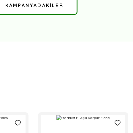
KAMPANYADAKİLER
TÜKENDİ
TÜKENDİ
NDİ
desi
Hibrit Salçalık Domates Fidesi
Pozitif Tohum