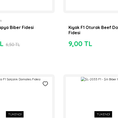
um
apya Biber Fidesi
Kıyak F1 Oturak Beef D
TÜKENDİ
Fidesi
TL
9,00 TL
6,50 TL
r Fidesi
Hibrit Çarliston Biber Fidesi
Hibri
6,90 TL
8,9
TÜKENDİ
TÜKENDİ