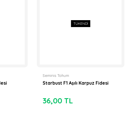
Kuzeyköy F1 - Köy Domatesi Fidesi
ef Domates Fidesi
4,75 TL
13,50 TL
TÜKENDİ
Seminis Tohum
desi
Starbust F1 Aşılı Karpuz Fidesi
TÜKENDİ
36,00 TL
TÜKENDİ