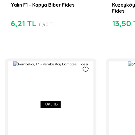
TÜKENDİ
TÜKENDİ
Yalın F1 - Kapya Biber Fidesi
Kuzeyköy
Fidesi
6,21 TL
13,50 
6,90 TL
TÜKENDİ
Hibrit Acı Sivri Biber Fidesi
Hibrit Sırık Doma
6,90 TL
8,90 TL
TÜKENDİ
Pozitif Toh
Pozitif Tohum
Maybach F1
SY-151 F1 - Silindirik Patlıcan Fidesi
7,50 
10,00 TL