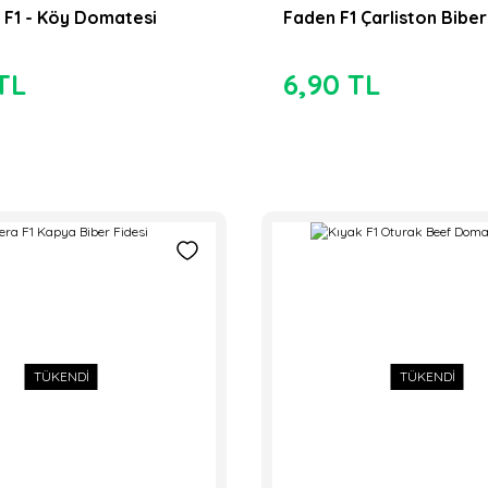
 F1 - Köy Domatesi
Faden F1 Çarliston Biber
TL
6,90 TL
TÜKENDİ
Hibrit Oturak Hıyar Fidesi
TÜKENDİ
tes Fidesi
8,00 TL
Hibr
Pozitif Tohum
6,9
Efendi F1 Dolma Biber Fi
TÜKENDİ
TÜKENDİ
um
 Tatlı Sivri Biber Fidesi
7,50 TL
TL