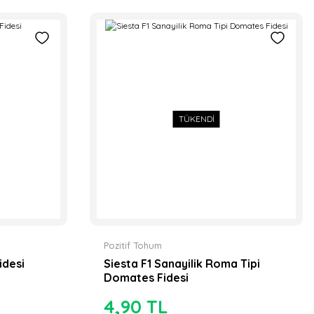
t Sırık Hıyar Fidesi
if Tohum
50 TL
n F1 Çarliston Biber Fidesi
i
90 TL
TÜKENDİ
Pozitif Tohum
TÜKENDİ
idesi
Siesta F1 Sanayilik Roma Tipi
Domates Fidesi
4,90 TL