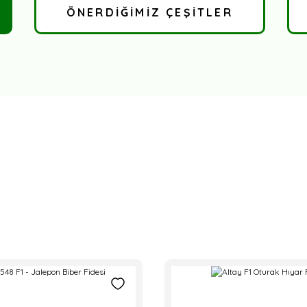
ÖNERDİĞİMİZ ÇEŞİTLER
TÜKENDİ
TÜKENDİ
ENDİ
TÜKENDİ
TÜKE
TÜKENDİ
Pozitif Tohum
Hibrit Tatlı Sivri Biber Fidesi
Yalın F1 - Kapya Biber Fi