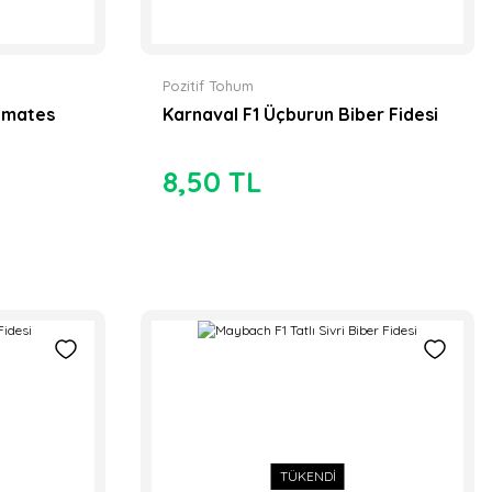
Pozitif Tohum
omates
Karnaval F1 Üçburun Biber Fidesi
TÜKENDİ
8,50 TL
t Pembe Köy Domatesi Fidesi
0 TL
TÜKENDİ