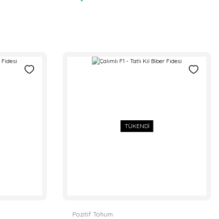
TÜKENDİ
Hibrit Üç Burun Köy Biber Fidesi
7,50 TL
Pozitif Tohum
ALA-25 F1 - Karpuz Fidesi
TÜKENDİ
12,00 TL
ber Fidesi
Pozitif Tohum