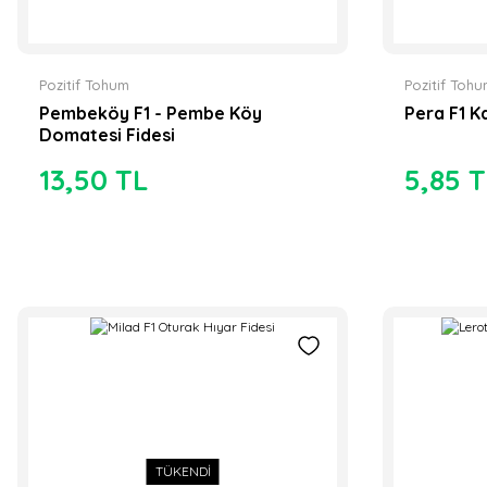
Pozitif Tohum
Pozitif Toh
Pembeköy F1 - Pembe Köy
Pera F1 K
TÜKENDİ
TÜKENDİ
Domatesi Fidesi
13,50 TL
5,85 
Hibrit Dolma Biber Fidesi
Hibrit Tatlı Kıl Bibe
6,90 TL
7,50 TL
TÜKENDİ