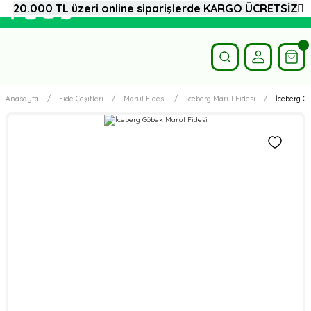
20.000 TL üzeri online siparişlerde KARGO ÜCRETSİZ
Anasayfa
Fide Çeşitleri
Marul Fidesi
İceberg Marul Fidesi
İceberg Gö