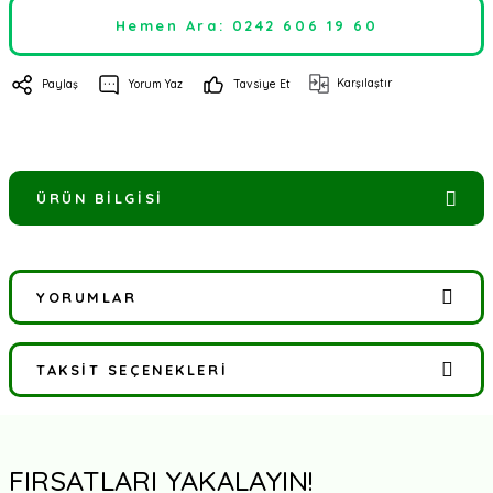
Hemen Ara: 0242 606 19 60
Karşılaştır
Paylaş
Yorum Yaz
Tavsiye Et
ÜRÜN BILGISI
YORUMLAR
TAKSIT SEÇENEKLERI
Bu ürüne ilk yorumu siz yapın!
Yorum Yaz
FIRSATLARI YAKALAYIN!