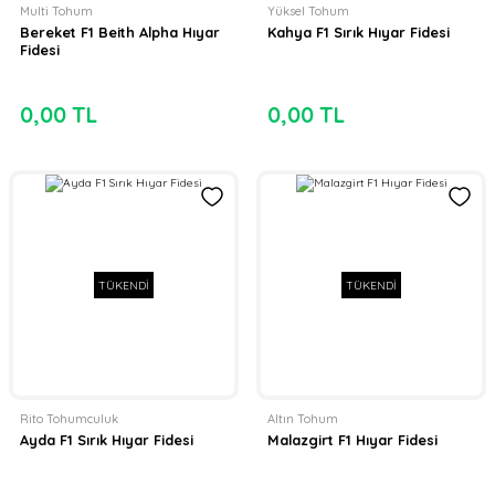
Multi Tohum
Yüksel Tohum
Bereket F1 Beith Alpha Hıyar
Kahya F1 Sırık Hıyar Fidesi
Fidesi
0,00 TL
0,00 TL
TÜKENDİ
TÜKENDİ
Rito Tohumculuk
Altın Tohum
Ayda F1 Sırık Hıyar Fidesi
Malazgirt F1 Hıyar Fidesi