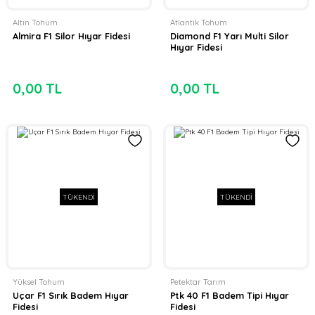
Altın Tohum
Atlantik Tohum
Almira F1 Silor Hıyar Fidesi
Diamond F1 Yarı Multi Silor
Hıyar Fidesi
0,00 TL
0,00 TL
TÜKENDİ
TÜKENDİ
Yüksel Tohum
Petektar Tarım
Uçar F1 Sırık Badem Hıyar
Ptk 40 F1 Badem Tipi Hıyar
Fidesi
Fidesi