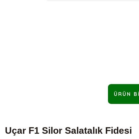
ÜRÜN B
Uçar F1 Silor Salatalık Fidesi