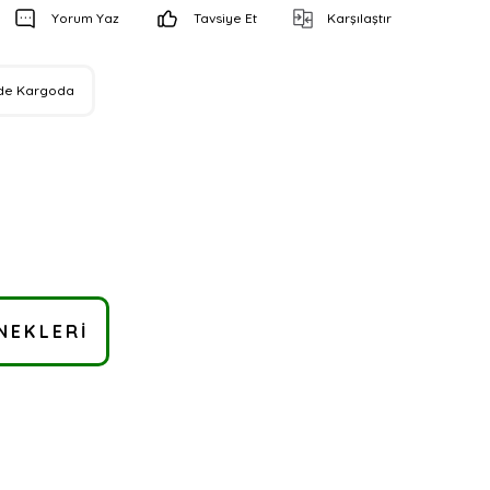
Yorum Yaz
Tavsiye Et
Karşılaştır
de Kargoda
NEKLERI