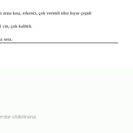
arası kısa, erkenci, çok verimli silor hıyar çeşidi
1 cm, çok kaliteli.
z sera.
Bu ürüne ilk yorumu siz yapın!
Yorum Yaz
ar olabilirsiniz.