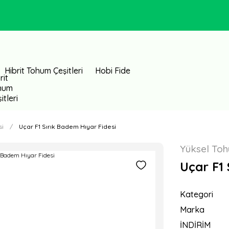
Hibrit Tohum Çeşitleri
Hobi Fide
si
Uçar F1 Sırık Badem Hıyar Fidesi
Yüksel To
Uçar F1 
Kategori
Marka
İNDİRİM