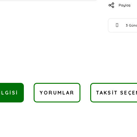
Paylaş
3 Gün
ILGISI
YORUMLAR
TAKSIT SEÇE