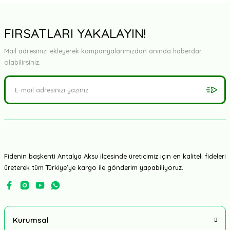
Verimi yüksek bir cinsi miş geçen yıl ektik bu yılda
şiparisimiz tamam
FIRSATLARI YAKALAYIN!
D... A... | 04/05/2026
Mail adresinizi ekleyerek kampanyalarımızdan anında haberdar
olabilirsiniz.
Yorum Yaz
Fidenin başkenti Antalya Aksu ilçesinde üreticimiz için en kaliteli fideleri
üreterek tüm Türkiye'ye kargo ile gönderim yapabiliyoruz.
Kurumsal