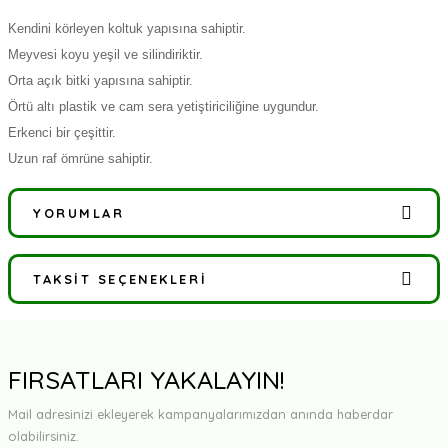
Kendini körleyen koltuk yapısına sahiptir.
Meyvesi koyu yeşil ve silindiriktir.
Orta açık bitki yapısına sahiptir.
Örtü altı plastik ve cam sera yetiştiriciliğine uygundur.
Erkenci bir çeşittir.
Uzun raf ömrüne sahiptir.
YORUMLAR
TAKSIT SEÇENEKLERI
Bu ürüne ilk yorumu siz yapın!
Yorum Yaz
FIRSATLARI YAKALAYIN!
Mail adresinizi ekleyerek kampanyalarımızdan anında haberdar
olabilirsiniz.