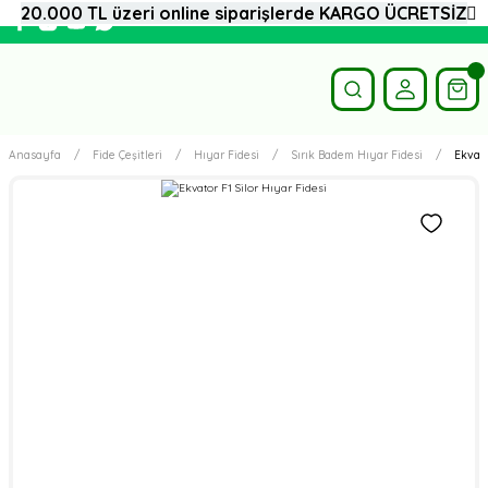
20.000 TL üzeri online siparişlerde KARGO ÜCRETSİZ
Anasayfa
Fide Çeşitleri
Hıyar Fidesi
Sırık Badem Hıyar Fidesi
Ekvato