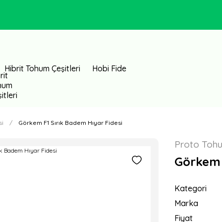
Hibrit Tohum Çeşitleri
Hobi Fide
si
Görkem F1 Sırık Badem Hıyar Fidesi
Proto Toh
Görkem 
Kategori
Marka
Fiyat