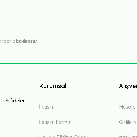
Bu ürüne ilk yorumu siz yapın!
Yorum Yaz
ar olabilirsiniz.
Kurumsal
Alışve
teli fideleri
İletişim
Mesafel
İletişim Formu
Gizlilik