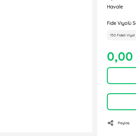
Havale
Fide Viyolü S
150 Fideli Viyol
0,00
Paylaş