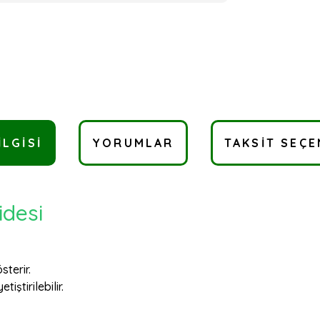
ILGISI
YORUMLAR
TAKSIT SEÇE
idesi
terir.
iştirilebilir.