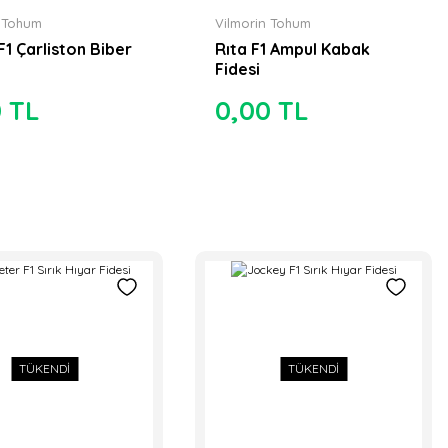
n Tohum
Vilmorin Tohum
F1 Çarliston Biber
Rıta F1 Ampul Kabak
Fidesi
0 TL
0,00 TL
TÜKENDİ
TÜKENDİ