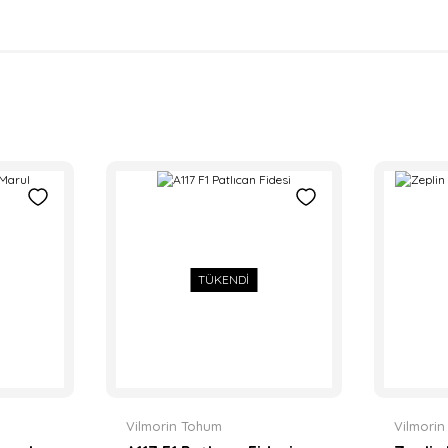
TÜKENDİ
Vilmorin Tohum
Vilmori