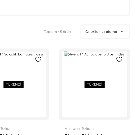
Toplam 45 ürün
TÜKENDİ
TÜKENDİ
n Tohum
Vilmorin Tohum