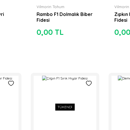
Vilmorin Tohum
Vilmori
ri
Rambo F1 Dolmalık Biber
Zıpkın 
Fidesi
Fidesi
0,00 TL
0,0
TÜKENDİ