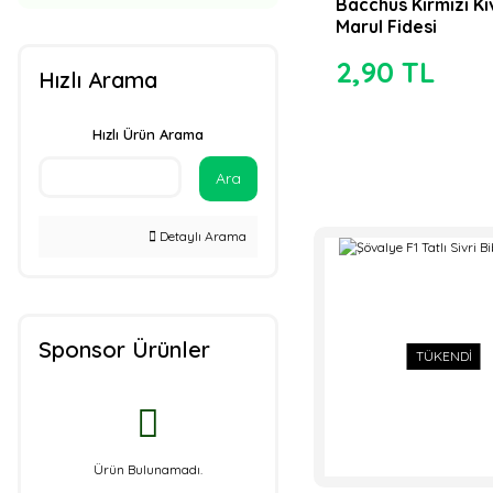
Bacchus Kırmızı Kı
300 Fideli Viyol (9)
Marul Fidesi
100 Fideli Viyol (1)
2,90 TL
Hızlı Arama
108 Fideli Viyol (1)
Hızlı Ürün Arama
200 Fideli Viyol (1)
Ara
50 Fideli Viyol (1)
Detaylı Arama
Sponsor Ürünler
TÜKENDİ
Ürün Bulunamadı.