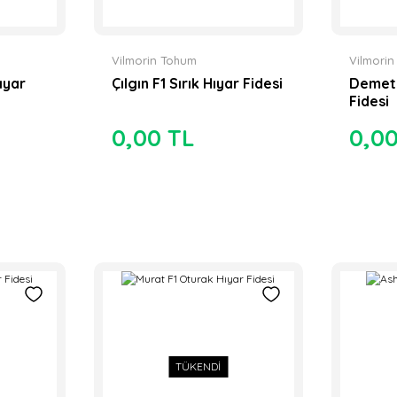
Vilmorin Tohum
Vilmori
ıyar
Çılgın F1 Sırık Hıyar Fidesi
Demete
Fidesi
0,00 TL
0,0
TÜKENDİ