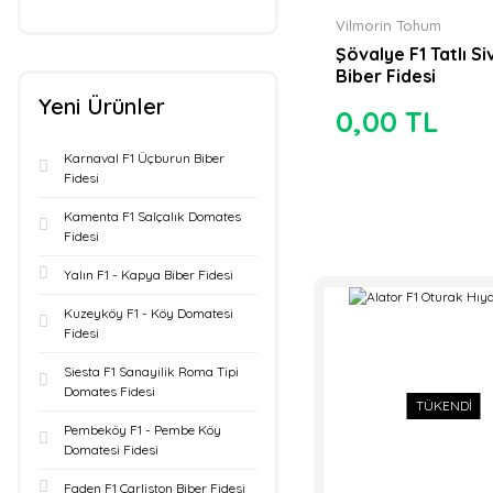
Vilmorin Tohum
Şövalye F1 Tatlı Siv
Biber Fidesi
Yeni Ürünler
0,00 TL
Karnaval F1 Üçburun Biber
Fidesi
Kamenta F1 Salçalık Domates
Fidesi
Yalın F1 - Kapya Biber Fidesi
Kuzeyköy F1 - Köy Domatesi
Fidesi
Siesta F1 Sanayilik Roma Tipi
Domates Fidesi
TÜKENDİ
Pembeköy F1 - Pembe Köy
Domatesi Fidesi
Faden F1 Çarliston Biber Fidesi