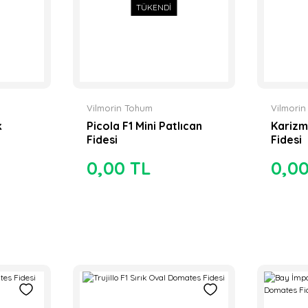
TÜKENDİ
Vilmorin Tohum
Vilmori
k
Picola F1 Mini Patlıcan
Karizm
Fidesi
Fidesi
0,00 TL
0,0