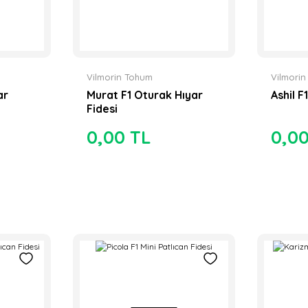
Vilmorin Tohum
Vilmori
ar
Murat F1 Oturak Hıyar
Ashil F
Fidesi
0,00 TL
0,0