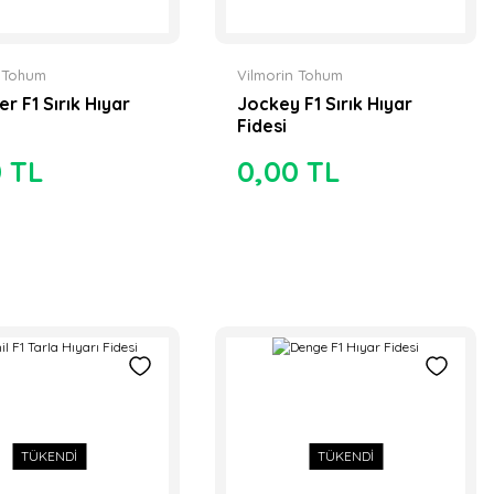
n Tohum
Vilmorin Tohum
r F1 Sırık Hıyar
Jockey F1 Sırık Hıyar
Fidesi
0 TL
0,00 TL
TÜKENDİ
TÜKENDİ