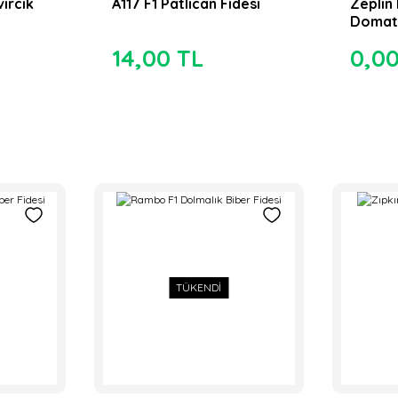
vırcık
A117 F1 Patlıcan Fidesi
Zeplin 
Domate
14,00 TL
0,0
TÜKENDİ