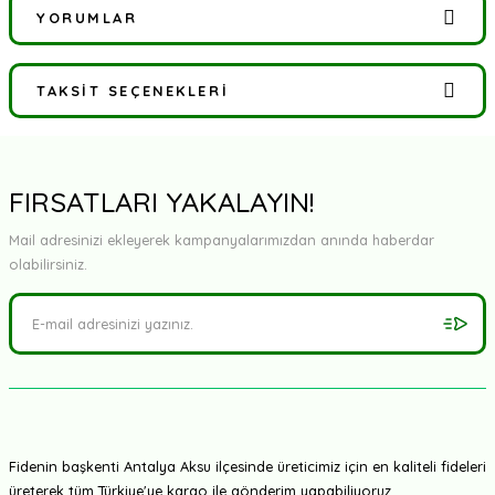
YORUMLAR
TAKSIT SEÇENEKLERI
Bu ürüne ilk yorumu siz yapın!
Yorum Yaz
FIRSATLARI YAKALAYIN!
Mail adresinizi ekleyerek kampanyalarımızdan anında haberdar
olabilirsiniz.
Fidenin başkenti Antalya Aksu ilçesinde üreticimiz için en kaliteli fideleri
üreterek tüm Türkiye'ye kargo ile gönderim yapabiliyoruz.