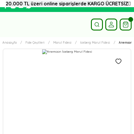
20.000 TL üzeri online siparişlerde KARGO ÜCRETSİZ
Anasayfa
Fide Çeşitleri
Marul Fidesi
İceberg Marul Fidesi
Anemoon İ