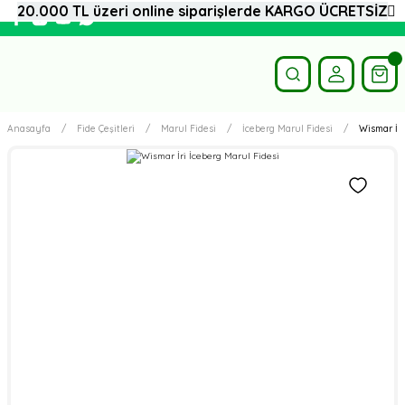
20.000 TL üzeri online siparişlerde KARGO ÜCRETSİZ
Anasayfa
Fide Çeşitleri
Marul Fidesi
İceberg Marul Fidesi
Wismar İri