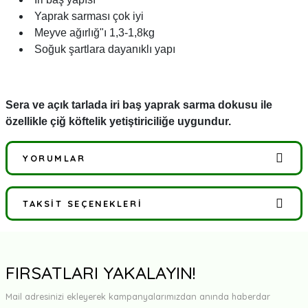
Yaprak sarması çok iyi
Meyve ağırlığ"ı 1,3-1,8kg
Soğuk şartlara dayanıklı yapı
Sera ve açık tarlada iri baş yaprak sarma dokusu ile
özellikle çiğ köftelik yetiştiriciliğe uygundur.
YORUMLAR
TAKSIT SEÇENEKLERI
Bu ürüne ilk yorumu siz yapın!
Yorum Yaz
FIRSATLARI YAKALAYIN!
Mail adresinizi ekleyerek kampanyalarımızdan anında haberdar