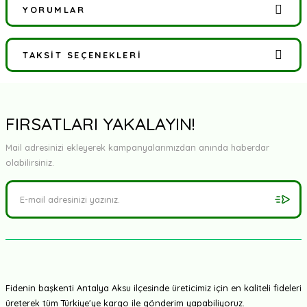
YORUMLAR
TAKSIT SEÇENEKLERI
Bu ürüne ilk yorumu siz yapın!
Yorum Yaz
FIRSATLARI YAKALAYIN!
Mail adresinizi ekleyerek kampanyalarımızdan anında haberdar
olabilirsiniz.
Fidenin başkenti Antalya Aksu ilçesinde üreticimiz için en kaliteli fideleri
üreterek tüm Türkiye'ye kargo ile gönderim yapabiliyoruz.