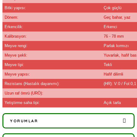
Bitki yapısı:
Çok güçlü
Dönem:
Geç bahar, yaz
Erkencilik:
Erkenci
Kalibrasyon:
76 - 78 mm
Meyve rengi:
Parlak kırmızı
Meyve şekli:
Yuvarlak, hafif bas
Meyve tipi:
Tekli
Meyve yapısı:
Hafif dilimli
Rezistans (Hastalık dayanımı):
(HR): V:0 / Fol:0,
Uzun raf ömrü (URÖ):
Yetiştirme saha tipi:
Açık tarla
YORUMLAR