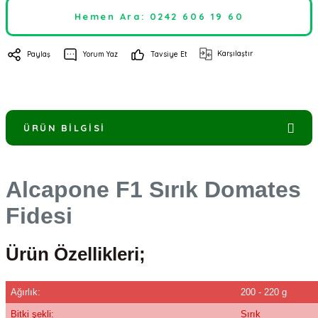
Hemen Ara: 0242 606 19 60
Karşılaştır
Paylaş
Yorum Yaz
Tavsiye Et
ÜRÜN BILGISI
Alcapone F1 Sırık Domates
Fidesi
Ürün Özellikleri;
Ağırlık:
200 - 220 g
Bitki şekli:
Sırık