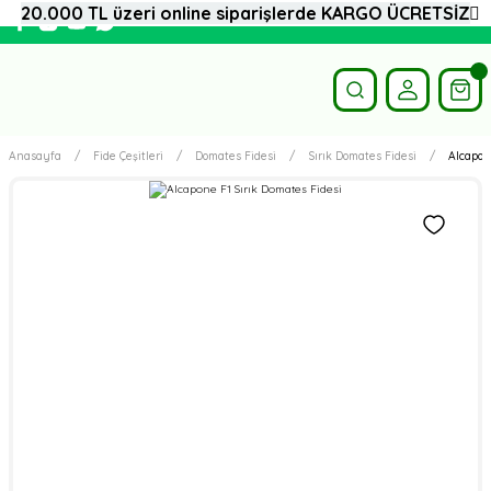
20.000 TL üzeri online siparişlerde KARGO ÜCRETSİZ
Anasayfa
Fide Çeşitleri
Domates Fidesi
Sırık Domates Fidesi
Alcapon