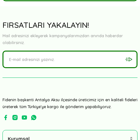
Bu ürüne ilk yorumu siz yapın!
Yorum Yaz
FIRSATLARI YAKALAYIN!
Mail adresinizi ekleyerek kampanyalarımızdan anında haberdar
olabilirsiniz.
Fidenin başkenti Antalya Aksu ilçesinde üreticimiz için en kaliteli fideleri
üreterek tüm Türkiye'ye kargo ile gönderim yapabiliyoruz.
Kurumsal