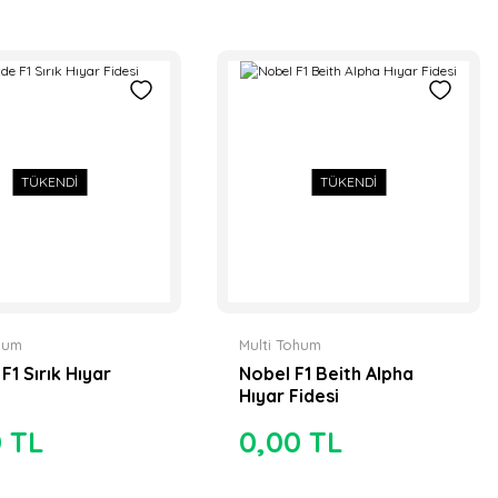
TÜKENDİ
TÜKENDİ
ohum
Multi Tohum
F1 Sırık Hıyar
Nobel F1 Beith Alpha
Hıyar Fidesi
0 TL
0,00 TL