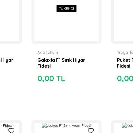
TÜKENDİ
Axia tohum
Troya T
 Hıyar
Galaxia F1 Sırık Hıyar
Puket 
Fidesi
Fidesi
0,00 TL
0,0