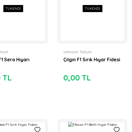
TÜKENDİ
TÜKENDİ
ohum
Vilmorin Tohum
F1 Sera Hıyarı
Çılgın F1 Sırık Hıyar Fidesi
0 TL
0,00 TL