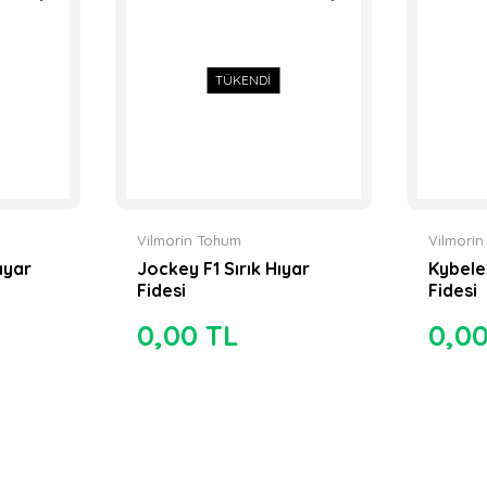
TÜKENDİ
Vilmorin Tohum
Vilmori
ıyar
Jockey F1 Sırık Hıyar
Kybele 
Fidesi
Fidesi
0,00 TL
0,0