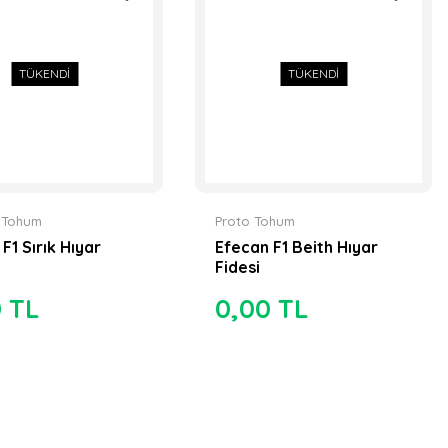
TÜKENDİ
TÜKENDİ
n Tohum
Proto Tohum
F1 Sırık Hıyar
Efecan F1 Beith Hıyar
Fidesi
0 TL
0,00 TL