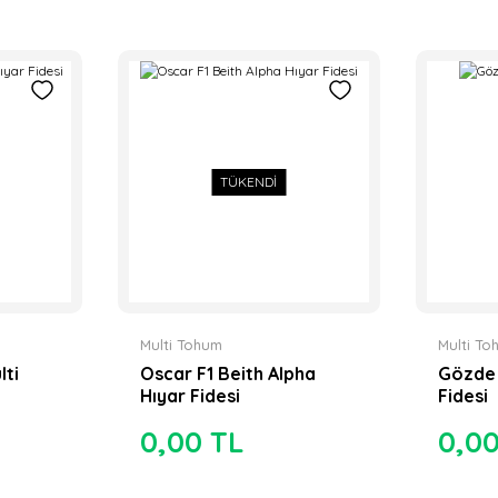
TÜKENDİ
Multi Tohum
Multi T
lti
Oscar F1 Beith Alpha
Gözde 
Hıyar Fidesi
Fidesi
0,00 TL
0,0