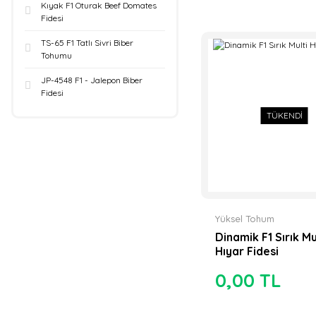
Kıyak F1 Oturak Beef Domates
Fidesi
TS-65 F1 Tatlı Sivri Biber
Tohumu
JP-4548 F1 - Jalepon Biber
Fidesi
TÜKENDİ
Yüksel Tohum
Dinamik F1 Sırık Mu
Hıyar Fidesi
0,00 TL