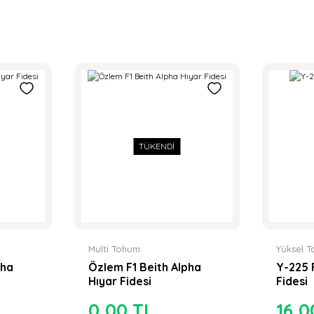
TÜKENDİ
Multi Tohum
Yüksel 
pha
Özlem F1 Beith Alpha
Y-225 F
Hıyar Fidesi
Fidesi
0,00 TL
16,0