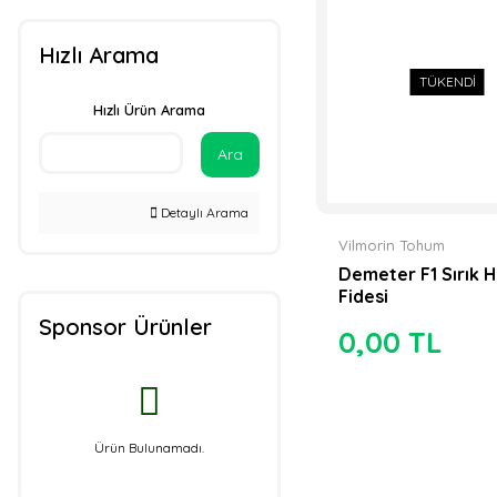
Atlantik Tohum (1)
Hızlı Arama
Lider Tohum (1)
TÜKENDİ
Proto Tohum (1)
Hızlı Ürün Arama
Rijk Zwaan (1)
Ara
Troya Tohum (1)
Detaylı Arama
Vilmorin Tohum
Demeter F1 Sırık H
Fidesi
Sponsor Ürünler
0,00 TL
Ürün Bulunamadı.