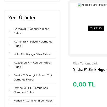
Yeni Ürünler
TÜKENDİ
Karnaval F1 Üçburun Biber
Fidesi
Kamenta F1 Salçalık Domates
Fidesi
Yalın F1 - Kapya Biber Fidesi
Kuzeyköy F1 - Köy Domatesi
Rito Tohumculuk
Fidesi
Yıldız F1 Sırık Hıya
Siesta F1 Sanayilik Roma Tipi
Domates Fidesi
0,00 TL
Pembeköy F1 - Pembe Köy
Domatesi Fidesi
Faden F1 Çarliston Biber Fidesi