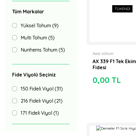
TÜKENDİ
Tüm Markalar
Yüksel Tohum (9)
Multi Tohum (5)
Nunhems Tohum (5)
Axia tohum
AX 339 F1 Tek Ekim
Vilmorin Tohum (4)
Fidesi
Altın Tohum (3)
Fide Viyolü Seçiniz
0,00 TL
Axia tohum (3)
150 Fideli Viyol (31)
Bejo Tohum
216 Fideli Viyol (21)
(Metgen) (2)
171 Fideli Viyol (1)
Rito Tohumculuk (2)
Akça Tohum (1)