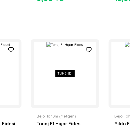
TÜKENDİ
Bejo Tohum (Metgen)
Bejo To
 Fidesi
Tonaj F1 Hıyar Fidesi
Yıldo F