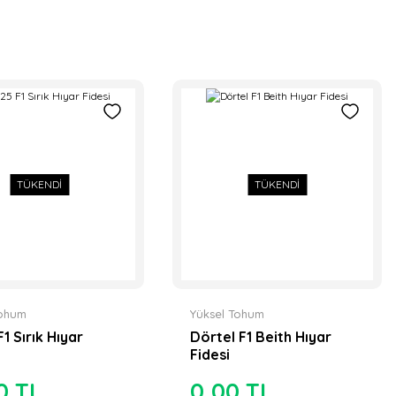
TÜKENDİ
TÜKENDİ
Tohum
Yüksel Tohum
1 Sırık Hıyar
Dörtel F1 Beith Hıyar
Fidesi
0 TL
0,00 TL