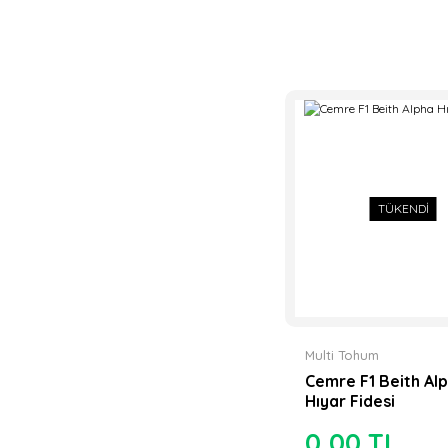
TÜKENDİ
Multi Tohum
Cemre F1 Beith Al
Hıyar Fidesi
0,00 TL