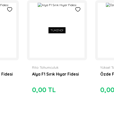
TÜKENDİ
Rito Tohumculuk
Yüksel 
r Fidesi
Alya F1 Sırık Hıyar Fidesi
Özde F1
0,00 TL
0,0