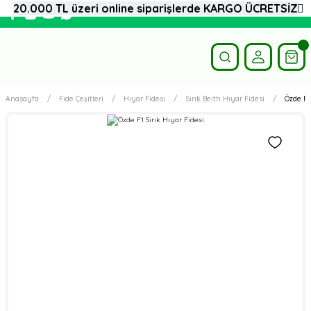
20.000 TL üzeri online siparişlerde KARGO ÜCRETSİZ
Anasayfa
Fide Çeşitleri
Hıyar Fidesi
Sırık Beith Hıyar Fidesi
Özde F1