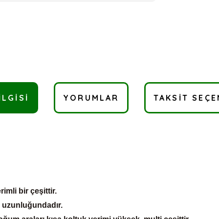
ILGISI
YORUMLAR
TAKSIT SEÇE
mli bir çeşittir.
cm uzunluğundadır.