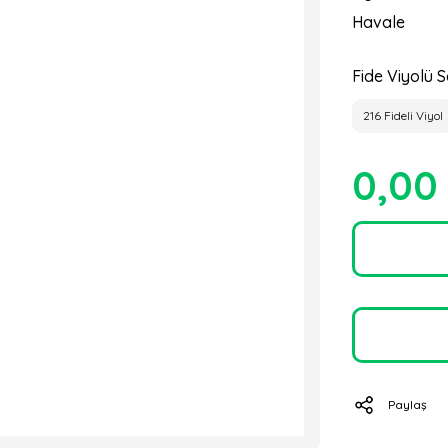
Havale
Fide Viyolü S
216 Fideli Viyol
0,00
Paylaş