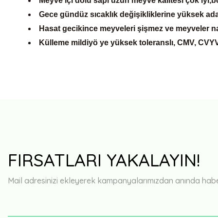
Meyve içi dolu sapı uzun meyve kalitesi çok iyi,bo
Gece gündüz sıcaklık değişikliklerine yüksek adapta
Hasat gecikince meyveleri şişmez ve meyveler nak
Külleme mildiyö ye yüksek toleranslı, CMV, CVYV
FIRSATLARI YAKALAYIN!
Mail adresinizi ekleyerek kampanyalarımızdan anında haberd