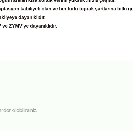
ğum araları kısa,koltuk verimi yüksek ,multi çeşittir.
syon kabiliyeti olan ve her türlü toprak şartlarına bitki geli
liyeye dayanıklıdır.
 ve ZYMV'ye dayanıklıdır.
Bu ürüne ilk yorumu siz yapın!
Yorum Yaz
ar olabilirsiniz.