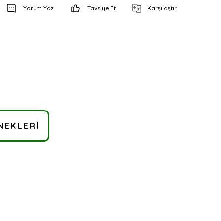
Yorum Yaz
Tavsiye Et
Karşılaştır
NEKLERI