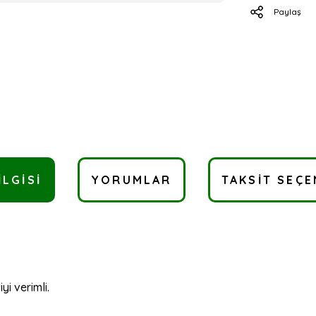
Paylaş
ILGISI
YORUMLAR
TAKSIT SEÇE
yi verimli.