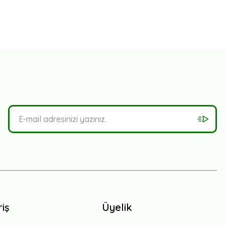
riş
Üyelik