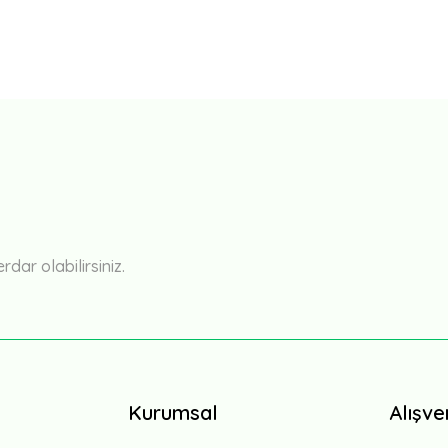
Bu ürüne ilk yorumu siz yapın!
Yorum Yaz
ar olabilirsiniz.
Kurumsal
Alışve