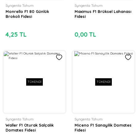
Syngenta Tohum
Syngenta Tohum
Monrello F1 80 Günlük
Maximus F1 Brüksel Lahanası
Brokoli Fidesi
Fidesi
4,25 TL
0,00 TL
TÜKENDİ
TÜKENDİ
Syngenta Tohum
Syngenta Tohum
Waller F1 Oturak Salçalık
Miceno F1 Sanayilik Domates
Domates Fidesi
Fidesi