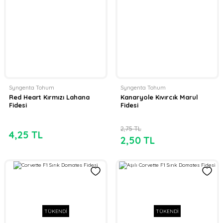
Syngenta Tohum
Syngenta Tohum
Red Heart Kırmızı Lahana
Kanaryole Kıvırcık Marul
Fidesi
Fidesi
2,75 TL
4,25 TL
2,50 TL
TÜKENDİ
TÜKENDİ