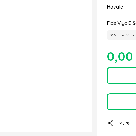
Havale
Fide Viyolü S
216 Fideli Viyol
0,00
Paylaş