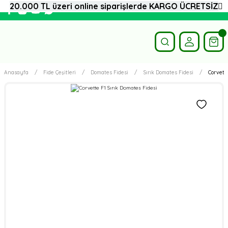
20.000 TL üzeri online siparişlerde KARGO ÜCRETSİZ
Anasayfa
Fide Çeşitleri
Domates Fidesi
Sırık Domates Fidesi
Corvett