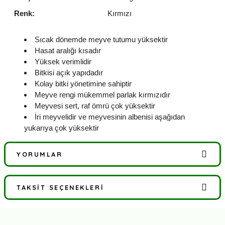
Renk:
Kırmızı
Sıcak dönemde meyve tutumu yüksektir
Hasat aralığı kısadır
Yüksek verimlidir
Bitkisi açık yapıdadır
Kolay bitki yönetimine sahiptir
Meyve rengi mükemmel parlak kırmızıdır
Meyvesi sert, raf ömrü çok yüksektir
İri meyvelidir ve meyvesinin albenisi aşağıdan
yukarıya çok yüksektir
YORUMLAR
TAKSIT SEÇENEKLERI
Bu ürüne ilk yorumu siz yapın!