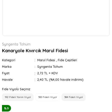
Syngenta Tohum
Kanaryole Kıvırcık Marul Fidesi
Kategori
Marul Fidesi
,
Fide Çeşitleri
Marka
Syngenta Tohum
Fiyat
2,72 TL + KDV
Havale
2,40 TL (%4,00 havale indirimi)
Fide Viyolü Seçiniz
192 Fideli Yarım Viyol
300 Fideli Viyol
384 Fideli Viyol
%9