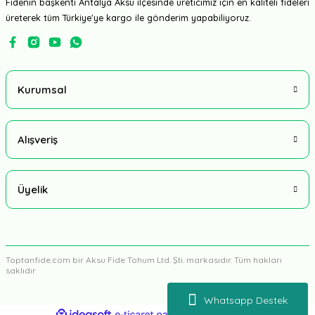
Fidenin başkenti Antalya Aksu ilçesinde üreticimiz için en kaliteli fideleri
üreterek tüm Türkiye'ye kargo ile gönderim yapabiliyoruz.
Kurumsal
Alışveriş
Üyelik
Toptanfide.com bir Aksu Fide Tohum Ltd. Şti. markasıdır. Tüm hakları
saklıdır
Whatsapp Destek
ideasoft
ile