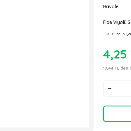
Havale
Fide Viyolü S
300 Fideli Viyol
4,25
*0,44 TL den 