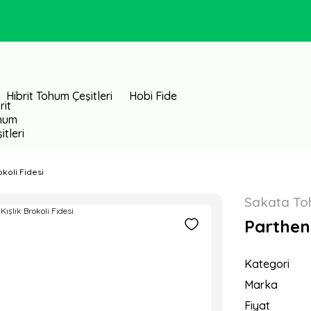
Hibrit Tohum Çeşitleri
Hobi Fide
okoli Fidesi
Sakata T
Partheno
Kategori
Marka
Fiyat