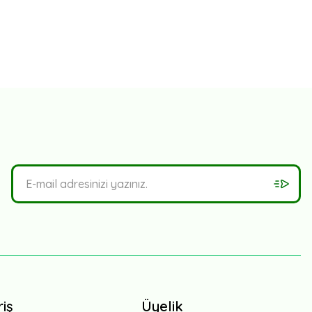
riş
Üyelik