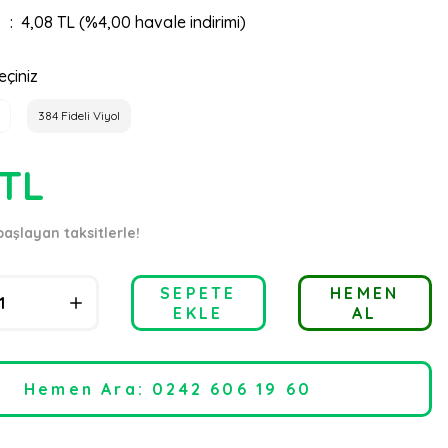
4,08 TL (%4,00 havale indirimi)
eçiniz
384 Fideli Viyol
 TL
başlayan taksitlerle!
SEPETE
HEMEN
EKLE
AL
Hemen Ara: 0242 606 19 60