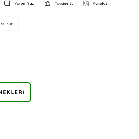
Yorum Yaz
Tavsiye Et
Karşılaştır
Sorunuz
NEKLERI