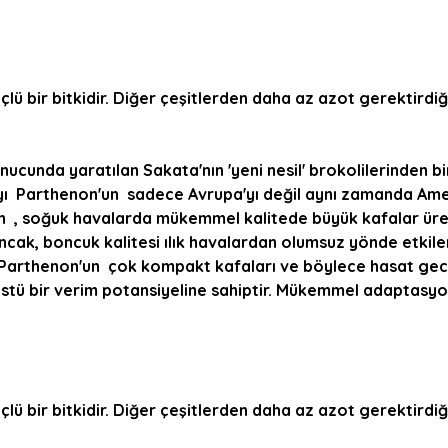
ü bir bitkidir. Diğer çeşitlerden daha az azot gerektirdi
cunda yaratılan Sakata'nın 'yeni nesil' brokolilerinden bir
olayı Parthenon'un sadece Avrupa'yı değil aynı zamanda Ame
 , soğuk havalarda mükemmel kalitede büyük kafalar üreten
cak, boncuk kalitesi ılık havalardan olumsuz yönde etkile
 Parthenon'un çok kompakt kafaları ve böylece hasat gecik
tü bir verim potansiyeline sahiptir. Mükemmel adaptasyon,
ü bir bitkidir. Diğer çeşitlerden daha az azot gerektirdi