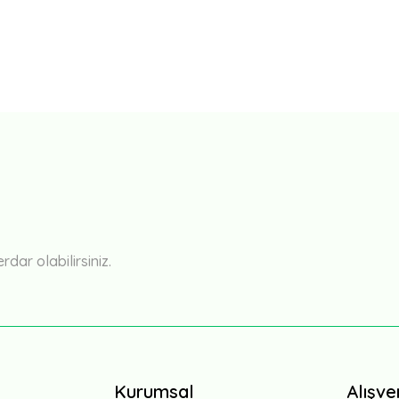
Bu ürüne ilk yorumu siz yapın!
Yorum Yaz
ar olabilirsiniz.
Kurumsal
Alışve