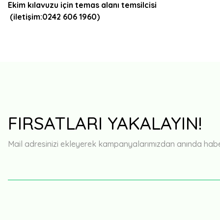
Ekim kılavuzu için temas alanı temsilcisi
(iletişim:0242 606 1960)
FIRSATLARI YAKALAYIN!
Mail adresinizi ekleyerek kampanyalarımızdan anında haberd