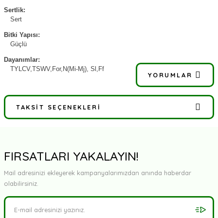
Sertlik:
Sert
Bitki Yapısı:
Güçlü
Dayanımlar:
TYLCV,TSWV,For,N(Mi-Mj), Sl,Ff
YORUMLAR
TAKSIT SEÇENEKLERI
Bu ürüne ilk yorumu siz yapın!
Yorum Yaz
FIRSATLARI YAKALAYIN!
Mail adresinizi ekleyerek kampanyalarımızdan anında haberdar
olabilirsiniz.