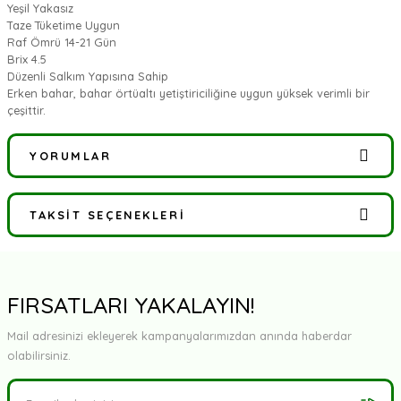
Yeşil Yakasız
Taze Tüketime Uygun
Raf Ömrü 14-21 Gün
Brix 4.5
Düzenli Salkım Yapısına Sahip
Erken bahar, bahar örtüaltı yetiştiriciliğine uygun yüksek verimli bir
çeşittir.
YORUMLAR
TAKSIT SEÇENEKLERI
Bu ürüne ilk yorumu siz yapın!
Yorum Yaz
FIRSATLARI YAKALAYIN!
Mail adresinizi ekleyerek kampanyalarımızdan anında haberdar
olabilirsiniz.