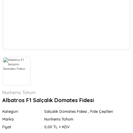
Kabak Fidesi
Marul Fidesi
Brokoli Fidesi
Karnabahar Fidesi
Lahana Fidesi
Diğer Fideler
Nunhems Tohum
Albatros F1 Salçalık Domates Fidesi
Kategori
Salçalık Domates Fidesi
,
Fide Çeşitleri
Marka
Nunhems Tohum
Fiyat
0,00 TL + KDV