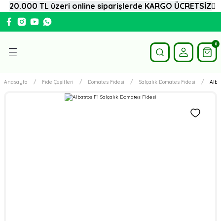
20.000 TL üzeri online siparişlerde KARGO ÜCRETSİZ
Geri Dön
i
0
Domates Fidesi
Anasayfa
Fide Çeşitleri
Domates Fidesi
Salçalık Domates Fidesi
Alba
Biber Fidesi
Hıyar Fidesi
Karpuz Fidesi
Kavun Fidesi
Patlıcan Fidesi
Aşılı Fideler