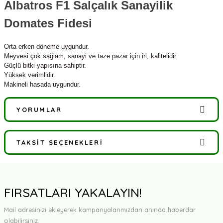
Albatros F1 Salçalık Sanayilik
Domates Fidesi
Orta erken döneme uygundur.
Meyvesi çok sağlam, sanayi ve taze pazar için iri, kalitelidir.
Güçlü bitki yapısına sahiptir.
Yüksek verimlidir.
Makineli hasada uygundur.
YORUMLAR
TAKSIT SEÇENEKLERI
Bu ürüne ilk yorumu siz yapın!
Yorum Yaz
FIRSATLARI YAKALAYIN!
Mail adresinizi ekleyerek kampanyalarımızdan anında haberdar
olabilirsiniz.