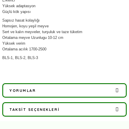
Erkenci
Yüksek adaptasyon
Güçlü kök yapısı
Sapsız hasat kolaylığı
Homojen, koyu yeşil meyve
Sert ve kalın meyveler, turşuluk ve taze tüketim
Ortalama meyve Uzunlugu 10-12 cm
Yüksek verim
Ortalama acılık 1700-2500
BLS-1, BLS-2, BLS-3
YORUMLAR
TAKSIT SEÇENEKLERI
Bu ürüne ilk yorumu siz yapın!