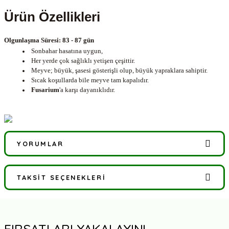
Ürün Özellikleri
Olgunlaşma Süresi: 83 - 87 gün
Sonbahar hasatına uygun,
Her yerde çok sağlıklı yetişen çeşittir.
Meyve; büyük, şasesi gösterişli olup, büyük yapraklara sahiptir.
Sıcak koşullarda bile meyve tam kapalıdır.
Fusarium
'a karşı dayanıklıdır.
YORUMLAR
TAKSIT SEÇENEKLERI
Bu ürüne ilk yorumu siz yapın!
Yorum Yaz
FIRSATLARI YAKALAYIN!