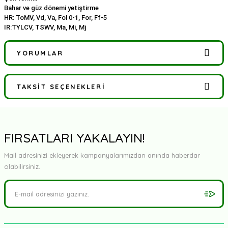
Bahar ve güz dönemi yetiştirme
HR: ToMV, Vd, Va, Fol 0-1, For, Ff-5
IR:TYLCV, TSWV, Ma, Mi, Mj
YORUMLAR
TAKSIT SEÇENEKLERI
Bu ürüne ilk yorumu siz yapın!
Yorum Yaz
FIRSATLARI YAKALAYIN!
Mail adresinizi ekleyerek kampanyalarımızdan anında haberdar
olabilirsiniz.