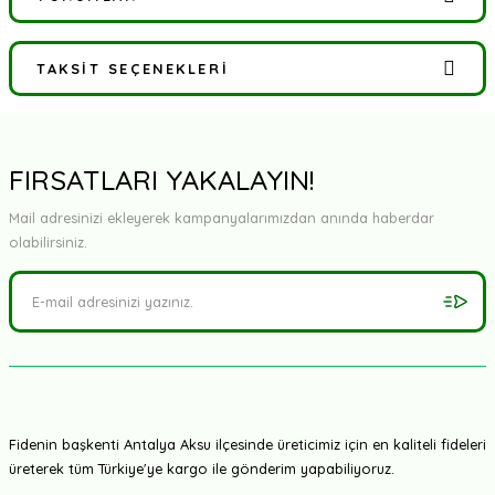
TAKSIT SEÇENEKLERI
Bu ürüne ilk yorumu siz yapın!
Yorum Yaz
FIRSATLARI YAKALAYIN!
Mail adresinizi ekleyerek kampanyalarımızdan anında haberdar
olabilirsiniz.
Fidenin başkenti Antalya Aksu ilçesinde üreticimiz için en kaliteli fideleri
üreterek tüm Türkiye'ye kargo ile gönderim yapabiliyoruz.