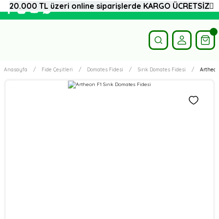
20.000 TL üzeri online siparişlerde KARGO ÜCRETSİZ
Anasayfa
Fide Çeşitleri
Domates Fidesi
Sırık Domates Fidesi
Artheon