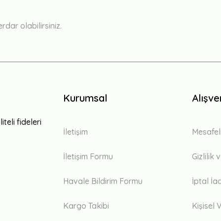
ar olabilirsiniz.
Kurumsal
Alışve
teli fideleri
İletişim
Mesafel
İletişim Formu
Gizlilik
Havale Bildirim Formu
İptal İa
Kargo Takibi
Kişisel V