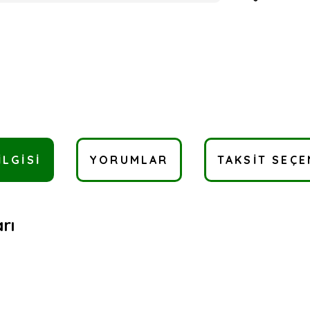
ILGISI
YORUMLAR
TAKSIT SEÇE
rı