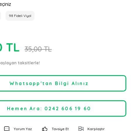
eçiniz
98 Fideli Viyol
0 TL
35,00 TL
aşlayan taksitlerle!
Whatsapp'tan Bilgi Alınız
Hemen Ara: 0242 606 19 60
Yorum Yaz
Tavsiye Et
Karşılaştır