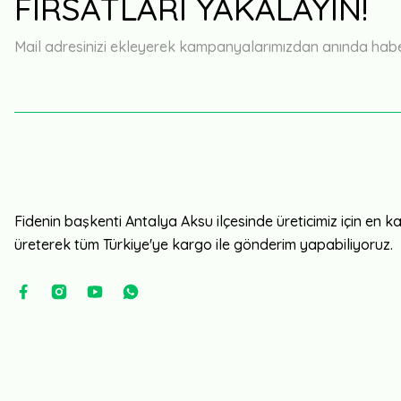
FIRSATLARI YAKALAYIN!
Gönül rahatlığıyla alabilirsiniz
Mail adresinizi ekleyerek kampanyalarımızdan anında haberd
hüseyin yedikardeş | 21/05/2026 | 98 Fideli Viyol
Yorum Yaz
Fidenin başkenti Antalya Aksu ilçesinde üreticimiz için en kali
üreterek tüm Türkiye'ye kargo ile gönderim yapabiliyoruz.