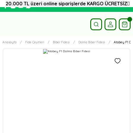
20.000 TL üzeri online siparişlerde KARGO ÜCRETSİZ
Anasayfa
Fide Çeşitleri
Biber Fidesi
Dolma Biber Fidesi
Atabey F1 Do