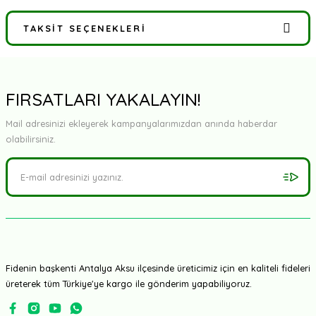
TAKSIT SEÇENEKLERI
Bu ürüne ilk yorumu siz yapın!
Yorum Yaz
FIRSATLARI YAKALAYIN!
Mail adresinizi ekleyerek kampanyalarımızdan anında haberdar
olabilirsiniz.
Fidenin başkenti Antalya Aksu ilçesinde üreticimiz için en kaliteli fideleri
üreterek tüm Türkiye'ye kargo ile gönderim yapabiliyoruz.