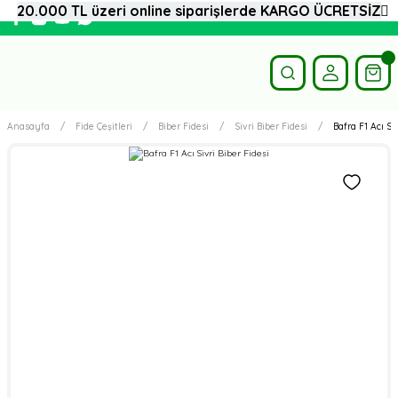
20.000 TL üzeri online siparişlerde KARGO ÜCRETSİZ
Anasayfa
Fide Çeşitleri
Biber Fidesi
Sivri Biber Fidesi
Bafra F1 Acı Si