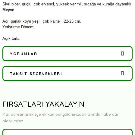
Sivri biber, güçlü, çok erkenci, yüksek verimli, sıcağa ve kurağa dayanıklı.
Meyve
Acı, parlak koyu yeşil, çok kaliteli, 22-25 cm.
Yetiştirme Dönemi
Açık tarla.
YORUMLAR
TAKSIT SEÇENEKLERI
Bu ürüne ilk yorumu siz yapın!
Yorum Yaz
FIRSATLARI YAKALAYIN!
Mail adresinizi ekleyerek kampanyalarımızdan anında haberdar
olabilirsiniz.