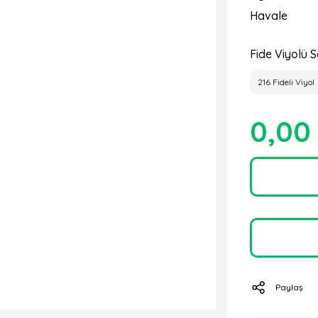
Havale
Fide Viyolü S
216 Fideli Viyol
0,00
Paylaş