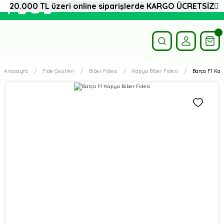
20.000 TL üzeri online siparişlerde KARGO ÜCRETSİZ
Anasayfa
Fide Çeşitleri
Biber Fidesi
Kapya Biber Fidesi
Barça F1 Kap