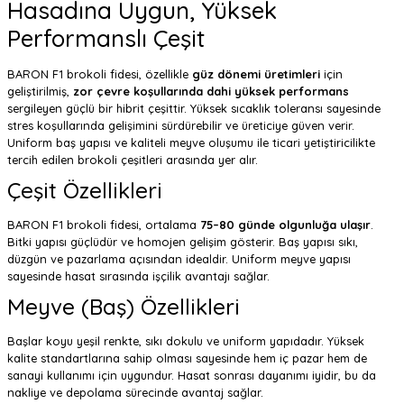
Hasadına Uygun, Yüksek
Performanslı Çeşit
BARON F1 brokoli fidesi, özellikle
güz dönemi üretimleri
için
geliştirilmiş,
zor çevre koşullarında dahi yüksek performans
sergileyen güçlü bir hibrit çeşittir. Yüksek sıcaklık toleransı sayesinde
stres koşullarında gelişimini sürdürebilir ve üreticiye güven verir.
Uniform baş yapısı ve kaliteli meyve oluşumu ile ticari yetiştiricilikte
tercih edilen brokoli çeşitleri arasında yer alır.
Çeşit Özellikleri
BARON F1 brokoli fidesi, ortalama
75–80 günde olgunluğa ulaşır
.
Bitki yapısı güçlüdür ve homojen gelişim gösterir. Baş yapısı sıkı,
düzgün ve pazarlama açısından idealdir. Uniform meyve yapısı
sayesinde hasat sırasında işçilik avantajı sağlar.
Meyve (Baş) Özellikleri
Başlar koyu yeşil renkte, sıkı dokulu ve uniform yapıdadır. Yüksek
kalite standartlarına sahip olması sayesinde hem iç pazar hem de
sanayi kullanımı için uygundur. Hasat sonrası dayanımı iyidir, bu da
nakliye ve depolama sürecinde avantaj sağlar.