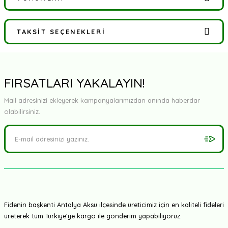
TAKSIT SEÇENEKLERI
Bu ürüne ilk yorumu siz yapın!
Yorum Yaz
FIRSATLARI YAKALAYIN!
Mail adresinizi ekleyerek kampanyalarımızdan anında haberdar
olabilirsiniz.
Fidenin başkenti Antalya Aksu ilçesinde üreticimiz için en kaliteli fideleri
üreterek tüm Türkiye'ye kargo ile gönderim yapabiliyoruz.