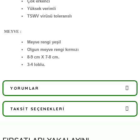
Çok erkenci
Yüksek verimli
TSWV virüsü toleranslı
MEYVE :
Meyve rengi yeşil
Olgun meyve rengi kırmızı
8-9 cm X 7-8 cm.
3-4 loblu.
YORUMLAR
TAKSIT SEÇENEKLERI
Bu ürüne ilk yorumu siz yapın!
Yorum Yaz