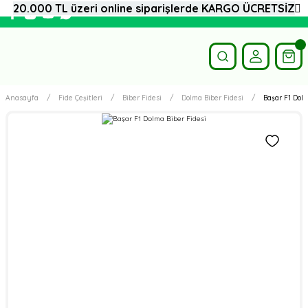
20.000 TL üzeri online siparişlerde KARGO ÜCRETSİZ
Anasayfa
Fide Çeşitleri
Biber Fidesi
Dolma Biber Fidesi
Başar F1 Dolm