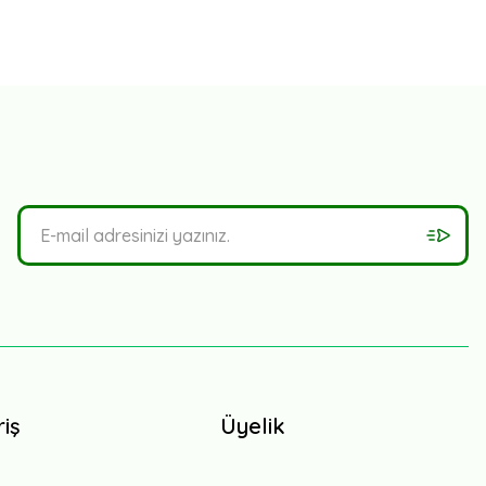
riş
Üyelik