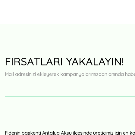
FIRSATLARI YAKALAYIN!
Mail adresinizi ekleyerek kampanyalarımızdan anında haberd
Fidenin başkenti Antalya Aksu ilçesinde üreticimiz için en kali