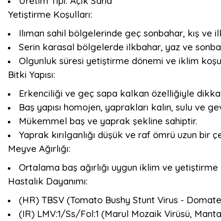
Üretim Tipi: Açık Saha
Yetiştirme Koşulları:
Ilıman sahil bölgelerinde geç sonbahar, kış ve il
Serin karasal bölgelerde ilkbahar, yaz ve sonbah
Olgunluk süresi yetiştirme dönemi ve iklim koşu
Bitki Yapısı:
Erkenciliği ve geç sapa kalkan özelliğiyle dikka
Baş yapısı homojen, yaprakları kalın, sulu ve gev
Mükemmel baş ve yaprak şekline sahiptir.
Yaprak kırılganlığı düşük ve raf ömrü uzun bir çeş
Meyve Ağırlığı:
Ortalama baş ağırlığı uygun iklim ve yetiştirme k
Hastalık Dayanımı:
(HR) TBSV (Tomato Bushy Stunt Virus - Domates 
(IR) LMV:1/Ss/Fol:1 (Marul Mozaik Virüsü, Mant