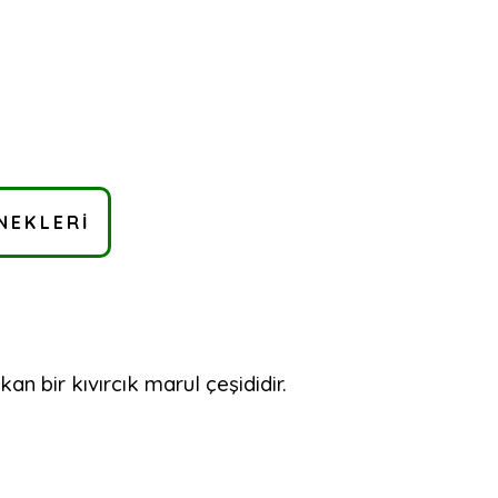
NEKLERI
an bir kıvırcık marul çeşididir.