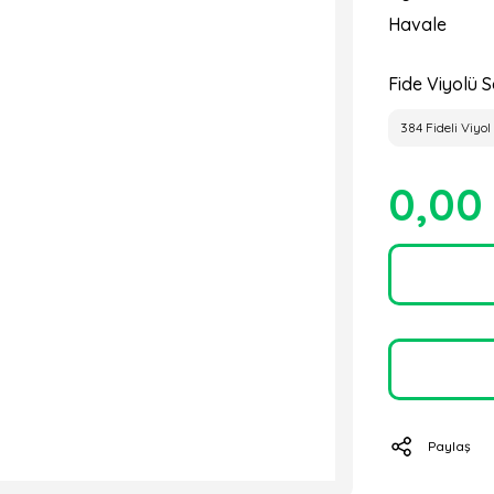
Havale
Fide Viyolü S
384 Fideli Viyol
0,00
Paylaş