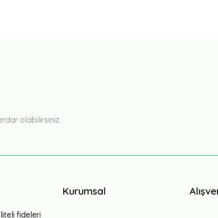
Bu ürüne ilk yorumu siz yapın!
Yorum Yaz
ar olabilirsiniz.
Kurumsal
Alışve
teli fideleri