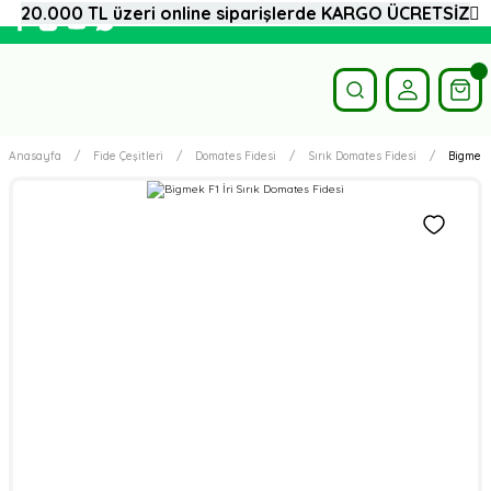
20.000 TL üzeri online siparişlerde KARGO ÜCRETSİZ
Anasayfa
Fide Çeşitleri
Domates Fidesi
Sırık Domates Fidesi
Bigmek F