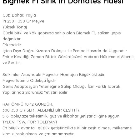
Bigmek F1 Sırık İri Domates Fidesi
Güz, Bahar, Yayla
İri 250 - 350 Gr Meyve
Yüksek Tonaj
Güçlü bitki ve kök yapısına sahip olan Bigmek F1, salkım yapısı
dağınıktır
Erkencidir
İçten Dışa Doğru Kızaran Dolayısı İle Pembe Hasada da Uygundur
Enine Kesildiği Zaman Biftek Görüntüsünü Andıran Mükemmel Albenili
ve Serttir.
Salkımlar Arasındaki Meyveler Homojen Büyüklüktedir.
Meyve Tutumu Oldukça İyidir
Geniş Adaptasyon Yeteneğine Sahip Olduğu İçin Farklı Toprak
Yapılarında Sorunsuz Yetiştirilebilir
RAF ÖMRÜ 10-12 GÜNDÜR.
300-350 GR SERT ALBENİLİ BİR ÇEŞİTTİR.
5-6 loplu,taze tüketimlik, güz ve ilkbahar yetiştiriciliğine uygun.
TYLCV, TSW, FOR TOLERANT
En büyük avantajı güzlük yetiştiricilikte iri bir çeşit olması, mükemmel
kırmızı renk alması ve çatlamamasıdır.