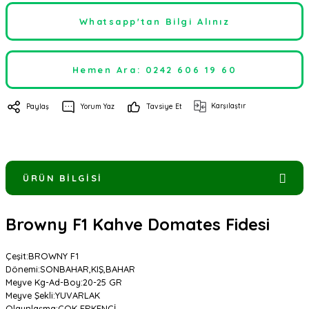
Whatsapp'tan Bilgi Alınız
Hemen Ara: 0242 606 19 60
Karşılaştır
Paylaş
Yorum Yaz
Tavsiye Et
ÜRÜN BILGISI
Browny F1 Kahve Domates Fidesi
Çeşit
:
BROWNY F1
Dönemi
:
SONBAHAR,KIŞ,BAHAR
Meyve Kg-Ad-Boy
:
20-25 GR
Meyve Şekli
:
YUVARLAK
Olgunlaşma
:
ÇOK ERKENCİ