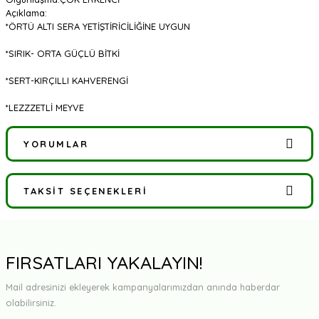
Açıklama
:
*ÖRTÜ ALTI SERA YETİŞTİRİCİLİĞİNE UYGUN
*SIRIK- ORTA GÜÇLÜ BİTKİ
*SERT-KIRÇILLI KAHVERENGİ
*LEZZZETLİ MEYVE
YORUMLAR
TAKSIT SEÇENEKLERI
Bu ürüne ilk yorumu siz yapın!
Yorum Yaz
FIRSATLARI YAKALAYIN!
Mail adresinizi ekleyerek kampanyalarımızdan anında haberdar
olabilirsiniz.