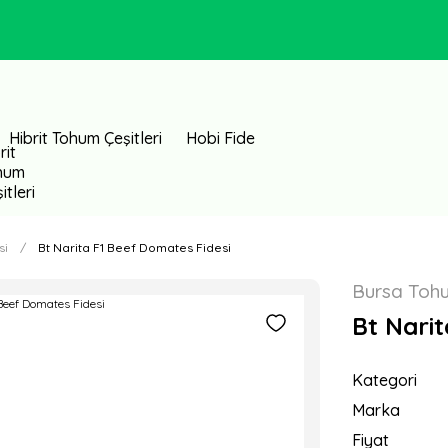
Hibrit Tohum Çeşitleri
Hobi Fide
si
Bt Narita F1 Beef Domates Fidesi
Bursa Toh
Bt Narit
Kategori
Marka
Fiyat