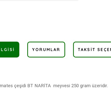
ILGISI
YORUMLAR
TAKSIT SEÇE
k domates çeşidi BT NARİTA meyvesi 250 gram üzeridir.