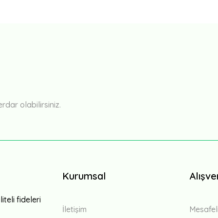
Bu ürüne ilk yorumu siz yapın!
Yorum Yaz
ar olabilirsiniz.
Kurumsal
Alışve
teli fideleri
İletişim
Mesafel