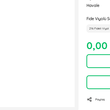
Havale
Fide Viyolü S
216 Fideli Viyol
0,00
Paylaş