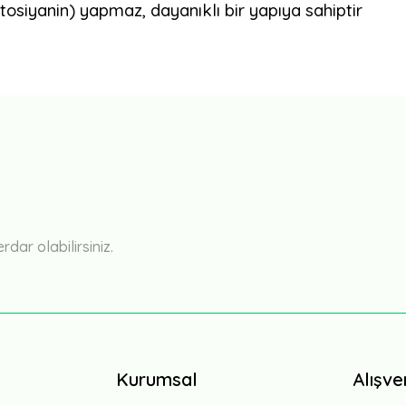
siyanin) yapmaz, dayanıklı bir yapıya sahiptir
Bu ürüne ilk yorumu siz yapın!
Yorum Yaz
ar olabilirsiniz.
Kurumsal
Alışve