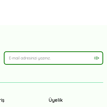
riş
Üyelik