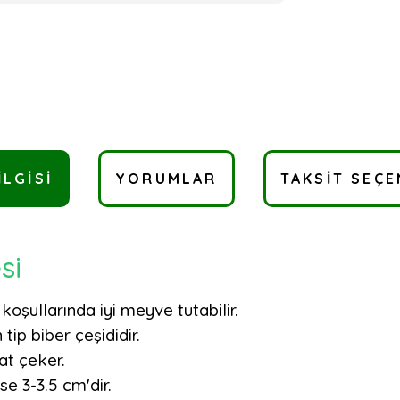
ILGISI
YORUMLAR
TAKSIT SEÇE
esi
koşullarında iyi meyve tutabilir.
tip biber çeşididir.
at çeker.
 3-3.5 cm'dir.