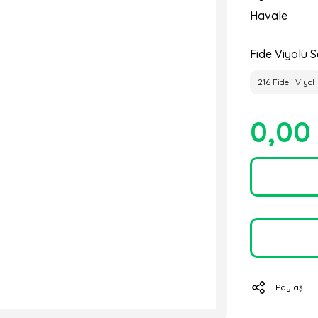
Havale
Fide Viyolü S
216 Fideli Viyol
0,00
Paylaş