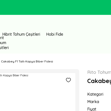
Hibrit Tohum Çeşitleri
Hobi Fide
Cakabey F1 Tatlı Kapya Biber Fidesi
Rito Tohu
Cakabey 
Kategori
Marka
Fiyat