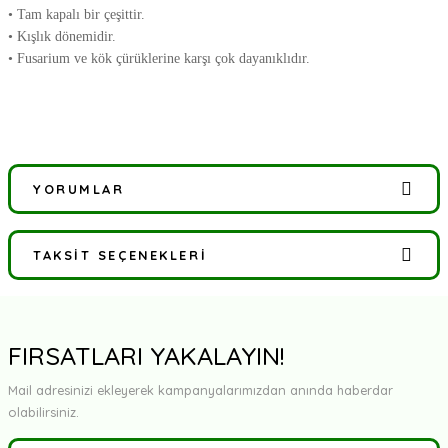
• Tam kapalı bir çeşittir.
• Kışlık dönemidir.
• Fusarium ve kök çürüklerine karşı çok dayanıklıdır.
YORUMLAR
TAKSIT SEÇENEKLERI
Bu ürüne ilk yorumu siz yapın!
Yorum Yaz
FIRSATLARI YAKALAYIN!
Mail adresinizi ekleyerek kampanyalarımızdan anında haberdar
olabilirsiniz.