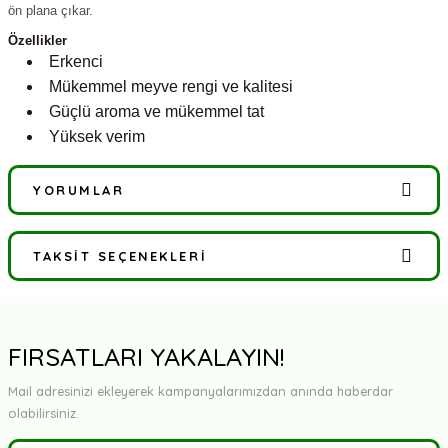
ön plana çıkar.
Özellikler
Erkenci
Mükemmel meyve rengi ve kalitesi
Güçlü aroma ve mükemmel tat
Yüksek verim
YORUMLAR
TAKSIT SEÇENEKLERI
Bu ürüne ilk yorumu siz yapın!
Yorum Yaz
FIRSATLARI YAKALAYIN!
Mail adresinizi ekleyerek kampanyalarımızdan anında haberdar
olabilirsiniz.