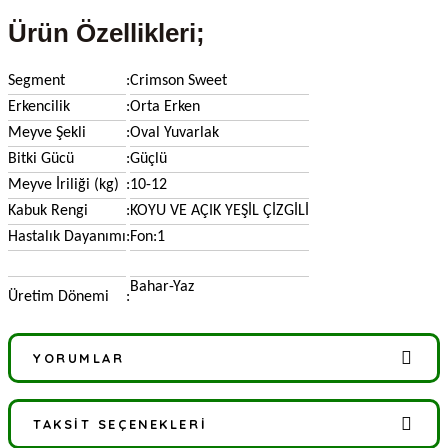
Ürün Özellikleri;
Segment
:
Crimson Sweet
Erkencilik
:
Orta Erken
Meyve Şekli
:
Oval Yuvarlak
Bitki Gücü
:
Güçlü
Meyve İriliği (kg)
:
10-12
Kabuk Rengi
:
KOYU VE AÇIK YEŞİL ÇİZGİLİ
Hastalık Dayanımı
:
Fon:1
Bahar-Yaz
Üretim Dönemi
:
YORUMLAR
TAKSIT SEÇENEKLERI
Bu ürüne ilk yorumu siz yapın!