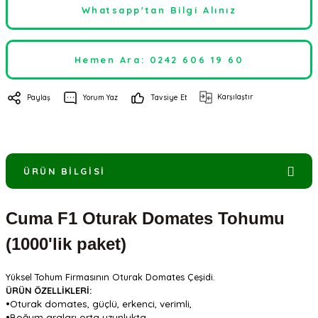
Whatsapp'tan Bilgi Alınız
Hemen Ara: 0242 606 19 60
Karşılaştır
Paylaş
Yorum Yaz
Tavsiye Et
ÜRÜN BILGISI
Cuma F1 Oturak Domates Tohumu
(1000'lik paket)
Yüksel Tohum
Firmasının
Oturak Domates
Çeşidi.
ÜRÜN ÖZELLİKLERİ:
•Oturak domates, güçlü, erkenci, verimli,
•Boğum araları orta uzunlukta,