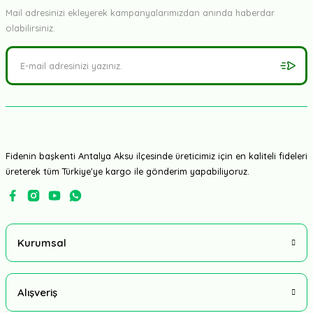
Mail adresinizi ekleyerek kampanyalarımızdan anında haberdar
olabilirsiniz.
Yüksel Tohum
Seyit F1 Kokteyl Domates Tohumu
24.000,00 TL
Fidenin başkenti Antalya Aksu ilçesinde üreticimiz için en kaliteli fideleri
üreterek tüm Türkiye'ye kargo ile gönderim yapabiliyoruz.
Kurumsal
TÜKENDİ
Alışveriş