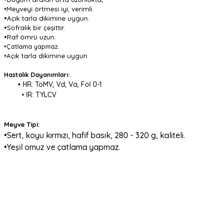
•
M
eyveyi örtmesi iyi, verimli.
•Açık tarla dikimine uygun.
•Sofralık bir çeşittir.
•Raf ömrü uzun.
•Çatlama yapmaz.
•
Açık tarla dikimine uygun
Hastalık Dayanımları:
• HR: ToMV, Vd, Va, Fol
0-1
IR: TYLCV
•
Meyve Tipi:
•Sert, koyu kırmızı, hafif basık, 280 - 320 g, kaliteli.
•Yeşil omuz ve çatlama yapmaz.