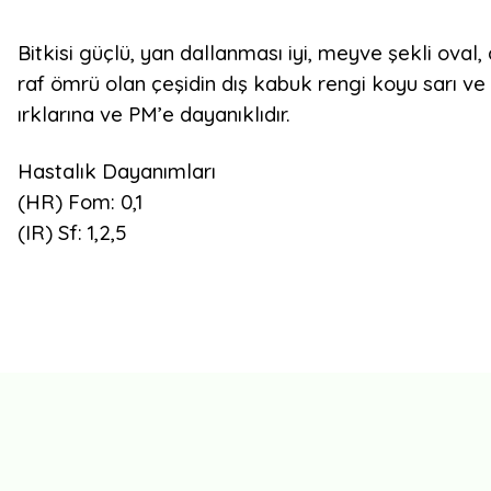
Bitkisi güçlü, yan dallanması iyi, meyve şekli oval,
raf ömrü olan çeşidin dış kabuk rengi koyu sarı ve o
ırklarına ve PM’e dayanıklıdır.
Hastalık Dayanımları
(HR) Fom: 0,1
(IR) Sf: 1,2,5