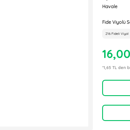
Havale
Fide Viyolü S
216 Fideli Viyol
16,0
*1,65 TL den b