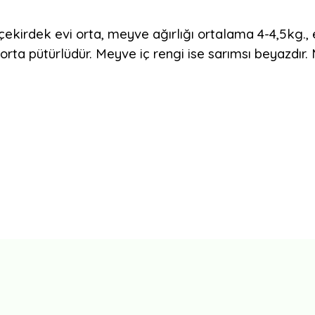
 çekirdek evi orta, meyve ağırlığı ortalama 4-4,5kg., 
rta pütürlüdür. Meyve iç rengi ise sarımsı beyazdır. Me
Bu ürüne ilk yorumu siz yapın!