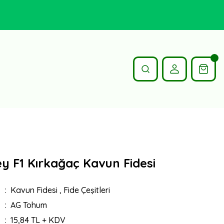
y F1 Kırkağaç Kavun Fidesi
Kavun Fidesi
,
Fide Çeşitleri
AG Tohum
15,84 TL + KDV