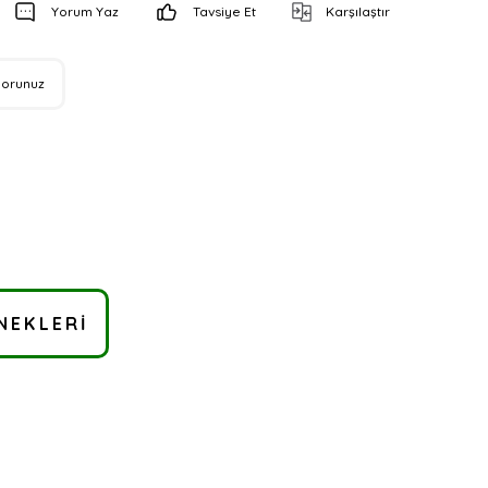
Yorum Yaz
Tavsiye Et
Karşılaştır
Sorunuz
NEKLERI