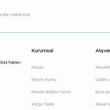
Yorum Yaz
ar olabilirsiniz.
Kurumsal
Alışve
teli fideleri
İletişim
Mesafel
İletişim Formu
Gizlilik
Havale Bildirim Formu
İptal İa
Kargo Takibi
Kişisel V