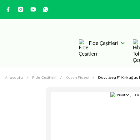
Fide Çeşitleri
Anasayfa
Fide Çeşitleri
Kavun Fidesi
Davutbey F1 Kırkağaç 