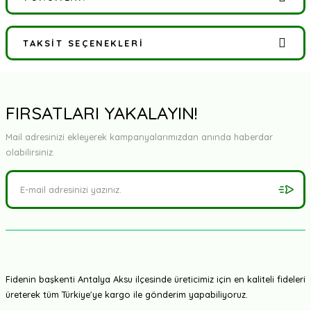
TAKSIT SEÇENEKLERI
Bu ürüne ilk yorumu siz yapın!
Yorum Yaz
FIRSATLARI YAKALAYIN!
Mail adresinizi ekleyerek kampanyalarımızdan anında haberdar
olabilirsiniz.
Fidenin başkenti Antalya Aksu ilçesinde üreticimiz için en kaliteli fideleri
üreterek tüm Türkiye'ye kargo ile gönderim yapabiliyoruz.