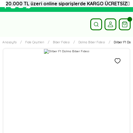
20.000 TL üzeri online siparişlerde KARGO ÜCRETSİZ
Anasayfa
Fide Çeşitleri
Biber Fidesi
Dolma Biber Fidesi
Dilber F1 Dol