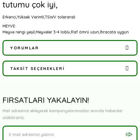
tutumu çok iyi,
Erkenci,Yüksek Verimli,TSWV toleranslı
MEYVE:
Meyve rengi yeşil,Meyveler 3-4 loblu,Raf ömrü uzun,İhracata uygun
YORUMLAR
TAKSIT SEÇENEKLERI
Bu ürüne ilk yorumu siz yapın!
Yorum Yaz
FIRSATLARI YAKALAYIN!
Mail adresinizi ekleyerek kampanyalarımızdan anında haberdar
olabilirsiniz.